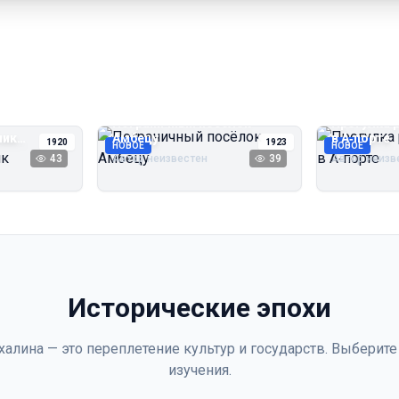
Пограничный посёлок
Прогулка 
чик
Амбецу
в А‑порте
1920
1923
НОВОЕ
НОВОЕ
43
Автор неизвестен
39
Автор неизв
Исторические эпохи
халина — это переплетение культур и государств. Выберите
изучения.