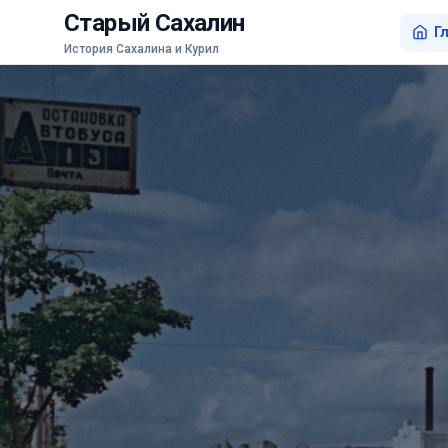
Старый Сахалин
Г
История Сахалина и Курил