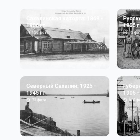
Сахалинская каторга: 1869 -
Русск
1906 гг
1905 
156
фото
43
фо
Северный Сахалин: 1925 -
Губер
1945 гг
1905 -
73
фото
820
ф