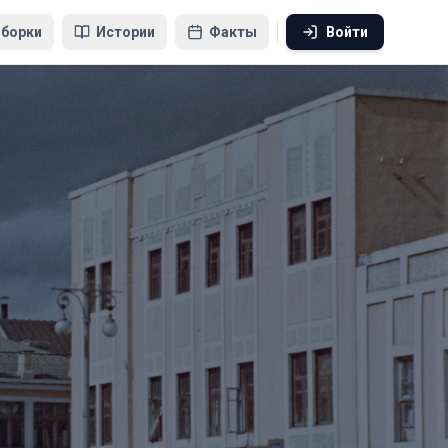
борки
Истории
Факты
Войти