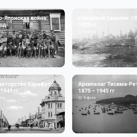
о-Японская война:
Северный Сахалин: 19
год
1920 гг
то
5
фото
наторство Карафуто:
Архипелаг Тисима-Ре
 1945 гг
1875 – 1945 гг
ото
5
фото