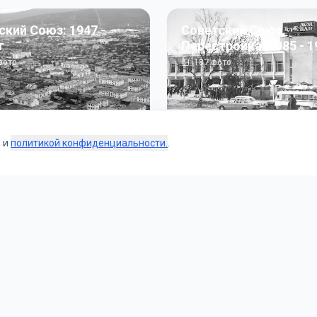
ский Союз: 1947 -
Советский Союз.
г
Перестройка: 1985 - 1
ото
187
фото
s и
политикой конфиденциальности.
.
Коллекции
 и тематические подборки от наших редакторов и пользо