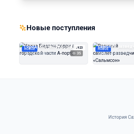
Новые поступления
Улица Бидзэн‑дорри в
Военный
городской части А‑порта
самолёт‑развед
1923
НОВОЕ
НОВОЕ
«Сальмсон»
Автор неизвестен
35
Автор неизвестен
История Са