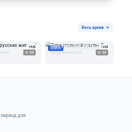
Весь архив
русских жителей
Пирс угольной шахты Дуэ
1923
1923
НОВОЕ
естен
40
Автор неизвестен
36
 период для