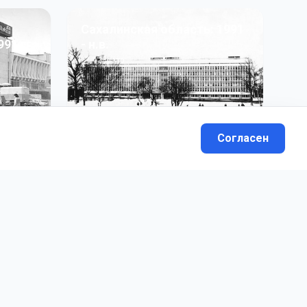
Сахалинская область: 1991
991 гг
- н.в.
13
фото
Согласен
вателей.