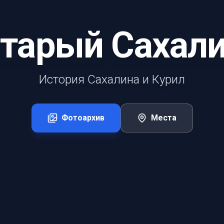
тарый Сахал
История Сахалина и Курил
Фотоархив
Места