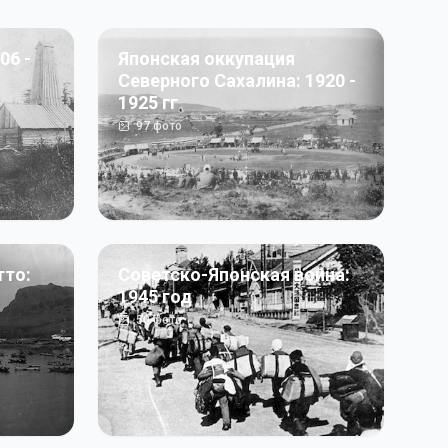
06 -
Японская оккупация
Северного Сахалина: 1920 -
1925 гг
97
фото
тто:
Советско-Японская война:
1945 год
50
фото