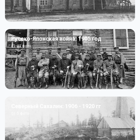
Русско-Японская война: 1905 год
43
фото
Северный Сахалин: 1906 - 1920 гг
5
фото