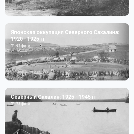
Японская оккупация Северного Сахалина:
1920 - 1925 гг
97
фото
Северный Сахалин: 1925 - 1945 гг
73
фото