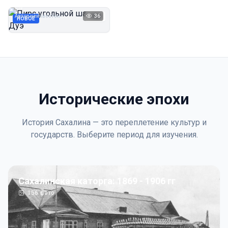
Дуэ
Автор неизвестен
36
1923
НОВОЕ
Исторические эпохи
История Сахалина — это переплетение культур и
государств. Выберите период для изучения.
Сахалинская каторга: 1869 - 1906 гг
156
фото