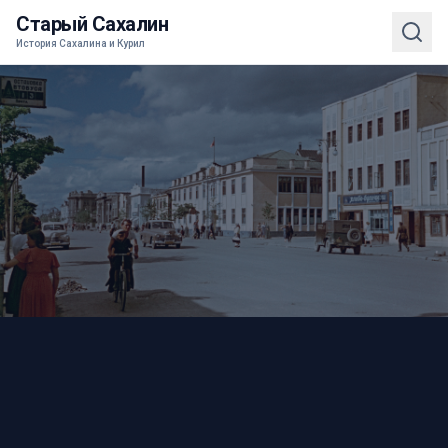
Старый Сахалин
История Сахалина и Курил