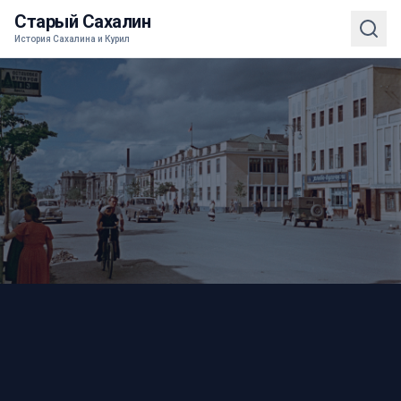
Старый Сахалин
История Сахалина и Курил