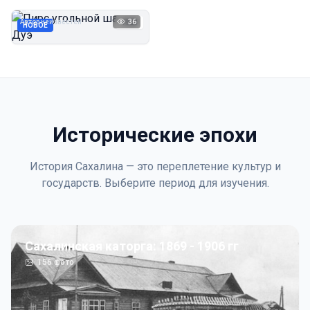
Дуэ
Автор неизвестен
36
1923
НОВОЕ
Исторические эпохи
История Сахалина — это переплетение культур и
государств. Выберите период для изучения.
Сахалинская каторга: 1869 - 1906 гг
156
фото