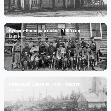
Русско-Японская война: 1905 год
43
фото
Северный Сахалин: 1906 - 1920 гг
5
фото