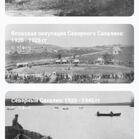
Японская оккупация Северного Сахалина:
1920 - 1925 гг
97
фото
Северный Сахалин: 1925 - 1945 гг
73
фото