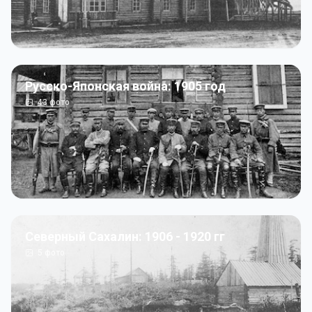
Русско-Японская война: 1905 год
43
фото
Северный Сахалин: 1906 - 1920 гг
5
фото