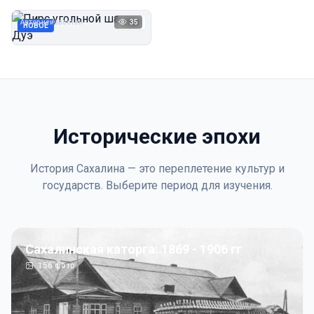
Дуэ
Автор неизвестен
35
1923
НОВОЕ
Исторические эпохи
История Сахалина — это переплетение культур и
государств. Выберите период для изучения.
Сахалинская каторга: 1869 - 1906 гг
156
фото