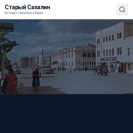
Старый Сахалин
История Сахалина и Курил