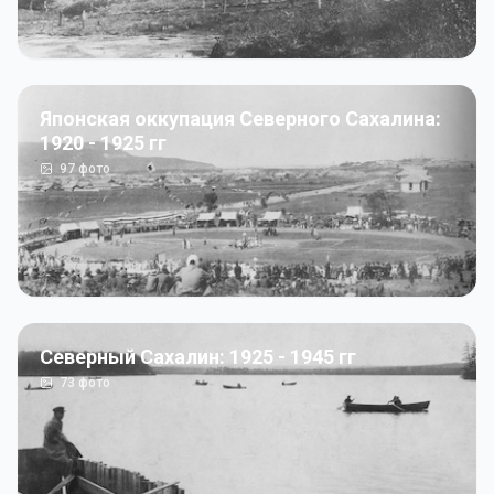
Японская оккупация Северного Сахалина:
1920 - 1925 гг
97
фото
Северный Сахалин: 1925 - 1945 гг
73
фото