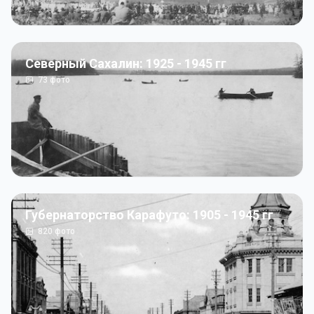
Северный Сахалин: 1925 - 1945 гг
73
фото
Губернаторство Карафуто: 1905 - 1945 гг
820
фото