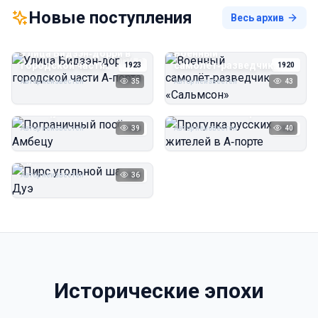
Новые поступления
Весь архив
Улица Бидзэн‑дорри в
Военный
городской части
самолёт‑разведчик
1923
1920
А‑порта
«Сальмсон»
Автор неизвестен
35
Автор неизвестен
43
Пограничный посёлок
Прогулка русских
Амбецу
жителей в А‑порте
Автор неизвестен
39
Автор неизвестен
40
1923
1923
Пирс угольной шахты
Дуэ
Автор неизвестен
36
1923
Исторические эпохи