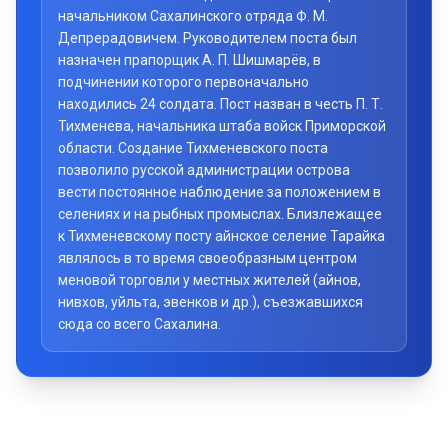
начальником Сахалинского отряда Ф. М.
Депрерадовичем. Руководителем поста был
назначен прапорщик А. П. Шишмарёв, в
подчинении которого первоначально
находились 24 солдата. Пост назван в честь П. Т.
Тихменева, начальника штаба войск Приморской
области. Создание Тихменевского поста
позволило русской администрации острова
вести постоянное наблюдение за положением в
селениях и на рыбных промыслах. Близлежащее
к Тихменевскому посту айнское селение Тарайка
являлось в то время своеобразным центром
меновой торговли у местных жителей (айнов,
нивхов, уйльта, эвенков и др.), съезжавшихся
сюда со всего Сахалина.