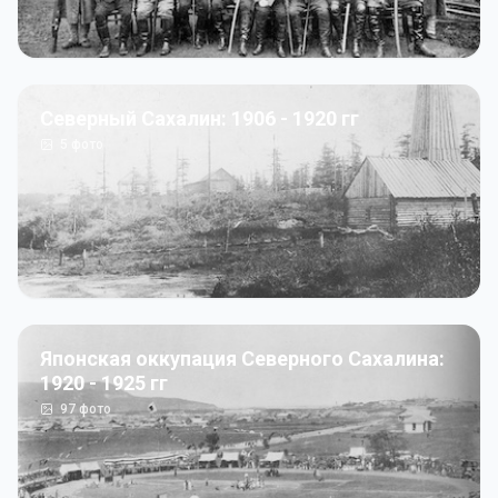
Северный Сахалин: 1906 - 1920 гг
5
фото
Японская оккупация Северного Сахалина:
1920 - 1925 гг
97
фото