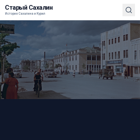
Старый Сахалин
История Сахалина и Курил