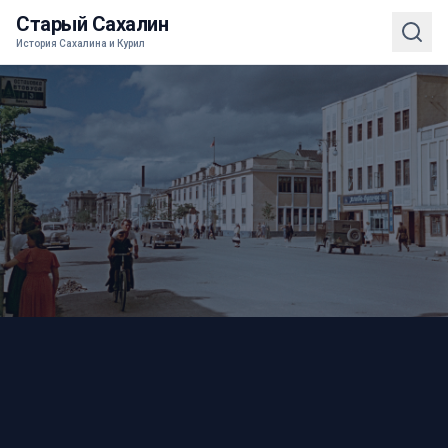
Старый Сахалин
История Сахалина и Курил