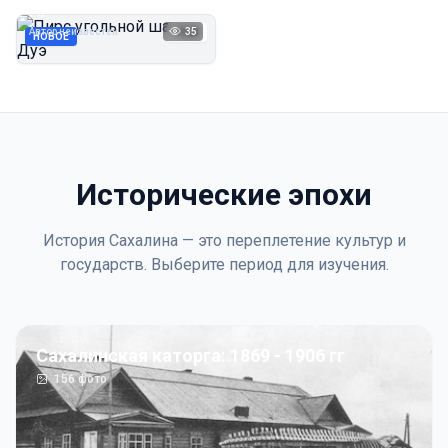
Дуэ
Автор неизвестен
35
1923
НОВОЕ
Исторические эпохи
История Сахалина — это переплетение культур и
государств. Выберите период для изучения.
Сахалинская каторга: 1869 - 1906 гг
156
фото