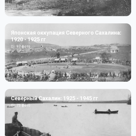
Японская оккупация Северного Сахалина:
1920 - 1925 гг
97
фото
Северный Сахалин: 1925 - 1945 гг
73
фото