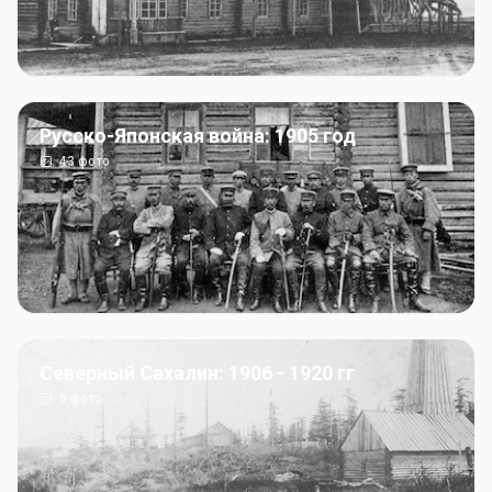
Русско-Японская война: 1905 год
43
фото
Северный Сахалин: 1906 - 1920 гг
5
фото