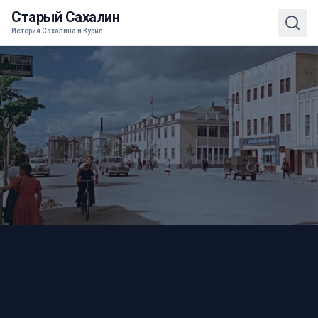
Старый Сахалин
История Сахалина и Курил