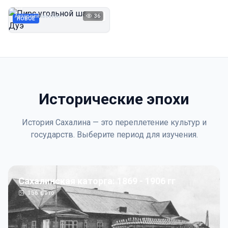
Дуэ
Автор неизвестен
36
1923
НОВОЕ
Исторические эпохи
История Сахалина — это переплетение культур и
государств. Выберите период для изучения.
Сахалинская каторга: 1869 - 1906 гг
156
фото