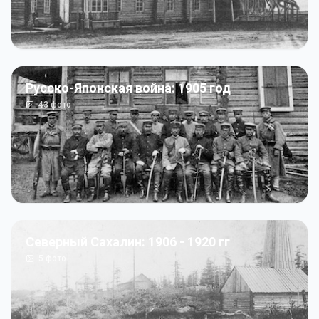
Русско-Японская война: 1905 год
43
фото
Северный Сахалин: 1906 - 1920 гг
5
фото