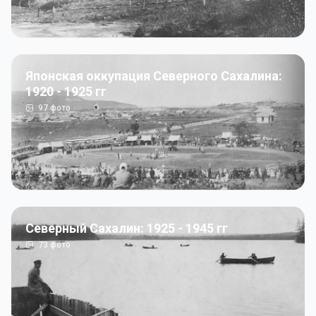
Японская оккупация Северного Сахалина:
1920 - 1925 гг
97
фото
Северный Сахалин: 1925 - 1945 гг
73
фото