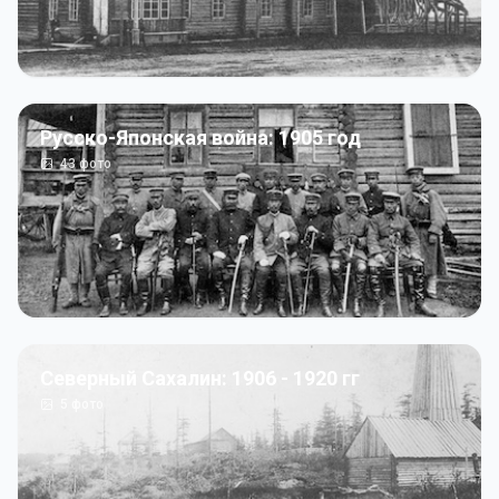
Русско-Японская война: 1905 год
43
фото
Северный Сахалин: 1906 - 1920 гг
5
фото