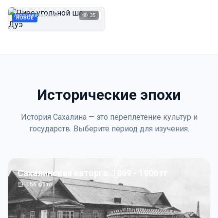
Дуэ
Автор неизвестен
35
1923
НОВОЕ
Исторические эпохи
История Сахалина — это переплетение культур и
государств. Выберите период для изучения.
Сахалинская каторга: 1869 - 1906 гг
156
фото