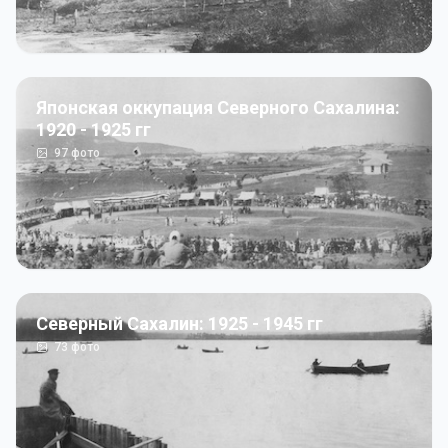
Японская оккупация Северного Сахалина:
1920 - 1925 гг
97
фото
Северный Сахалин: 1925 - 1945 гг
73
фото