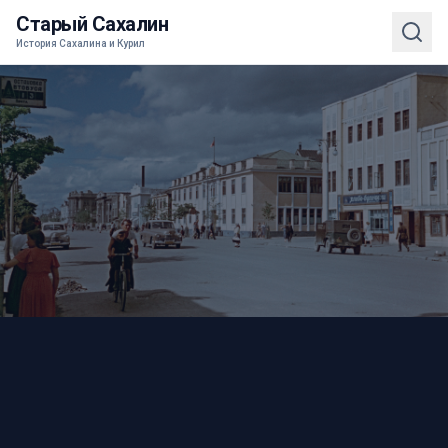
Старый Сахалин
История Сахалина и Курил