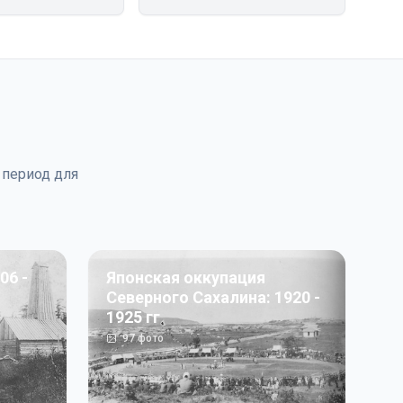
 период для
06 -
Японская оккупация
Северного Сахалина: 1920 -
1925 гг
97
фото