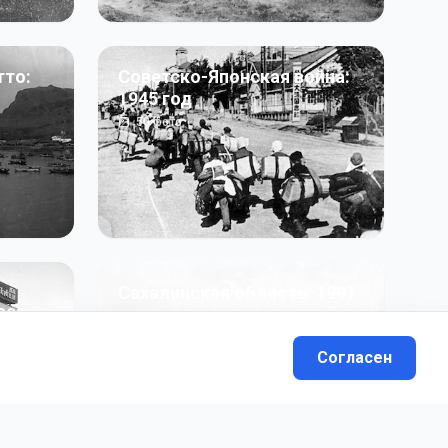
тто:
Советско-Японская война:
1945 год
50
фото
Сахалинская область: 1991
991 гг
- н.в.
13
фото
Согласен