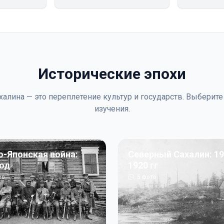
Исторические эпохи
халина — это переплетение культур и государств. Выберите
изучения.
о-Японская война:
Северный Сахалин: 19
год
1920 гг
то
5
фото