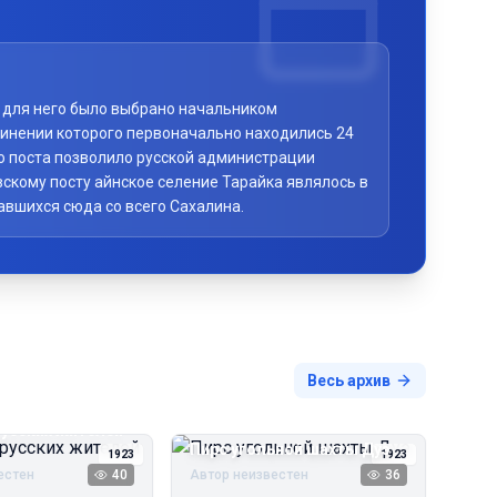
то для него было выбрано начальником
чинении которого первоначально находились 24
го поста позволило русской администрации
скому посту айнское селение Тарайка являлось в
авшихся сюда со всего Сахалина.
Весь архив
русских жителей
Пирс угольной шахты Дуэ
1923
1923
естен
40
Автор неизвестен
36