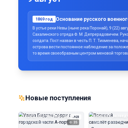
Основание русского военног
1869
год
В устье реки Невы (ныне река Поронай), 9 (22) а
Сахалинского отряда Ф. М. Депрерадовичем. Рук
солдата. Пост назван в честь П. Т. Тихменева, 
острова вести постоянное наблюдение за положе
то время своеобразным центром меновой торговли 
Новые поступления
Улица Бидзэн‑дорри в
Военный
городской части А‑порта
самолёт‑развед
1923
«Сальмсон»
Автор неизвестен
35
Автор неизвестен