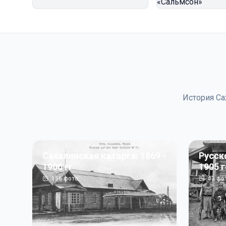
История Са
Сахалинская каторга: 1869 -
Русск
1906 гг
1905 
156
фото
43
фо