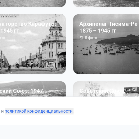
наторство Карафуто:
Архипелаг Тисима-Ре
 1945 гг
1875 – 1945 гг
ото
5
фото
ский Союз: 1947 -
Советский Союз.
г
Перестройка: 1985 - 1
ото
187
фото
s и
политикой конфиденциальности.
.