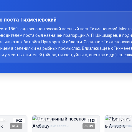
о поста Тихменевский
вгуста 1869 года основан русский военный пост Тихменевский. Мес
оводителем поста был назначен прапорщик А. П. Шишмарёв, в под
начальника штаба войск Приморской области. Создание Тихменевско
нием в селениях и на рыбных промыслах. Близлежащее к Тихменев
у местных жителей (айнов, нивхов, уйльта, эвенков и др.), съезж
Пограничный посёлок
Прогулка 
чик
Амбецу
в А‑порте
1920
1923
43
Автор неизвестен
39
Автор неизв