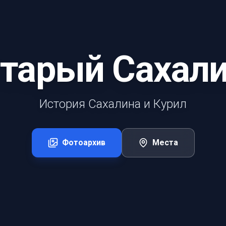
тарый Сахал
История Сахалина и Курил
Фотоархив
Места