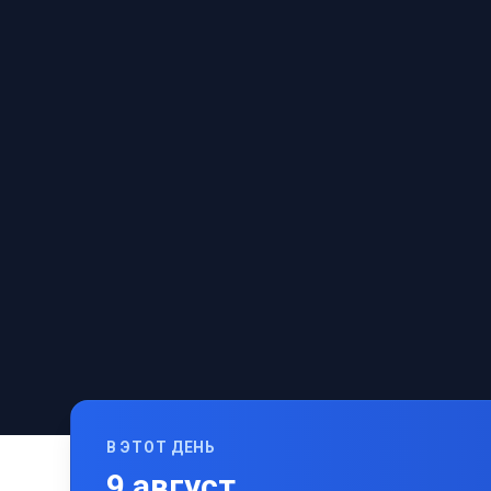
В ЭТОТ ДЕНЬ
9
август