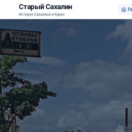
Старый Сахалин
Г
История Сахалина и Курил