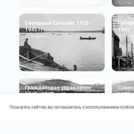
Северный Сахалин: 1925 -
Губер
1945 гг
1905 -
73
фото
820
ф
Гражданское управление:
Совет
1945 - 1947 гг
1985 г
22
фото
2121
ф
Пользуясь сайтом, вы соглашаетесь с использованием cookie