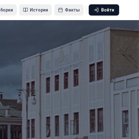
борки
Истории
Факты
Войти