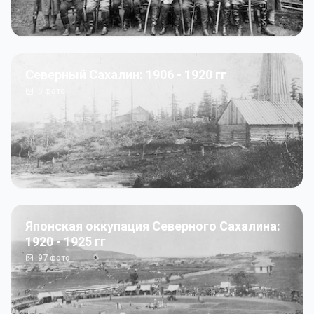
Северный Сахалин: 1906 - 1920 гг
5
фото
Японская оккупация Северного Сахалина:
1920 - 1925 гг
97
фото