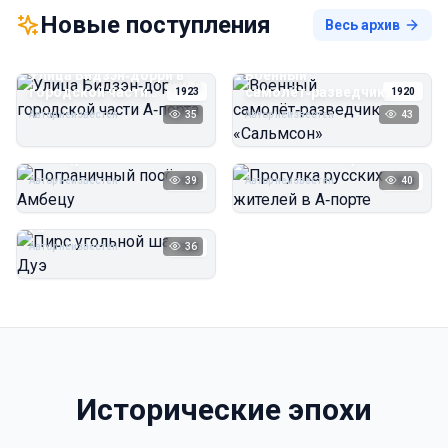
Новые поступления
Весь архив
Улица Бидзэн‑дорри в
Военный
городской части
самолёт‑разведчик
1923
1920
А‑порта
«Сальмсон»
Автор неизвестен
35
Автор неизвестен
43
Пограничный посёлок
Прогулка русских
Амбецу
жителей в А‑порте
Автор неизвестен
39
Автор неизвестен
40
1923
1923
Пирс угольной шахты
Дуэ
Автор неизвестен
36
1923
Исторические эпохи