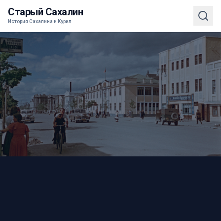
Старый Сахалин
История Сахалина и Курил