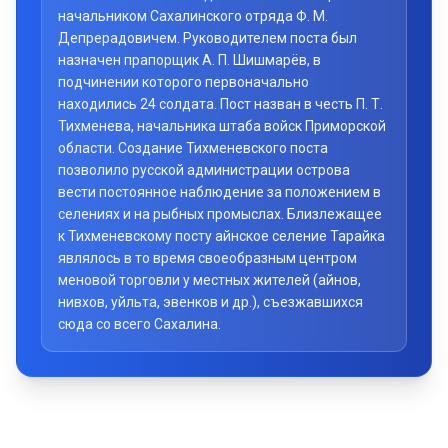
начальником Сахалинского отряда Ф. М.
Депрерадовичем. Руководителем поста был
назначен прапорщик А. П. Шишмарёв, в
подчинении которого первоначально
находились 24 солдата. Пост назван в честь П. Т.
Тихменева, начальника штаба войск Приморской
области. Создание Тихменевского поста
позволило русской администрации острова
вести постоянное наблюдение за положением в
селениях и на рыбных промыслах. Близлежащее
к Тихменевскому посту айнское селение Тарайка
являлось в то время своеобразным центром
меновой торговли у местных жителей (айнов,
нивхов, уйльта, эвенков и др.), съезжавшихся
сюда со всего Сахалина.