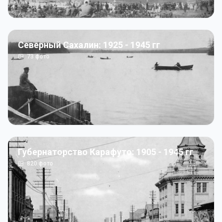
Северный Сахалин: 1925 - 1945 гг
73
фото
Губернаторство Карафуто: 1905 - 1945 гг
820
фото