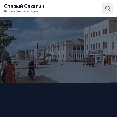
Старый Сахалин
История Сахалина и Курил