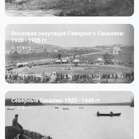
Японская оккупация Северного Сахалина:
1920 - 1925 гг
97
фото
Северный Сахалин: 1925 - 1945 гг
73
фото