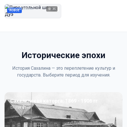
Дуэ
Автор неизвестен
35
1923
НОВОЕ
Исторические эпохи
История Сахалина — это переплетение культур и
государств. Выберите период для изучения.
Сахалинская каторга: 1869 - 1906 гг
156
фото