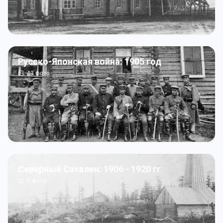
Русско-Японская война: 1905 год
43
фото
Северный Сахалин: 1906 - 1920 гг
5
фото