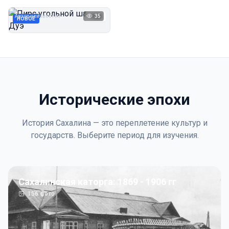
Дуэ
Автор неизвестен
35
1923
НОВОЕ
Исторические эпохи
История Сахалина — это переплетение культур и
государств. Выберите период для изучения.
Сахалинская каторга: 1869 - 1906 гг
156
фото