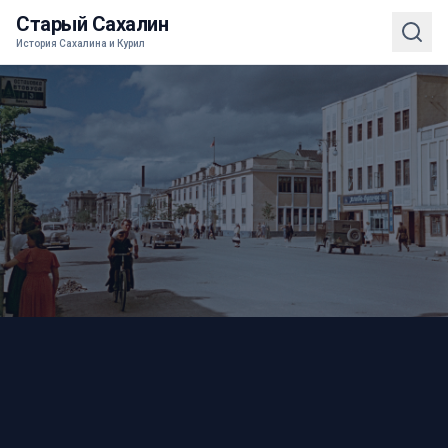
Старый Сахалин
История Сахалина и Курил