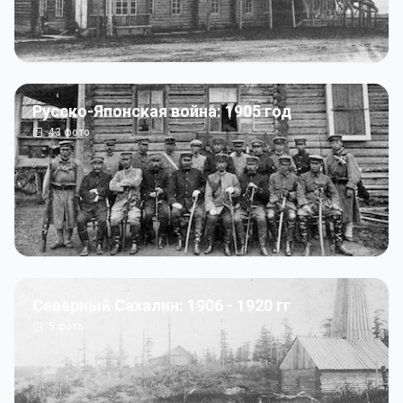
Русско-Японская война: 1905 год
43
фото
Северный Сахалин: 1906 - 1920 гг
5
фото