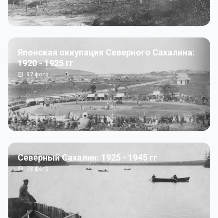
Японская оккупация Северного Сахалина:
1920 - 1925 гг
97
фото
Северный Сахалин: 1925 - 1945 гг
73
фото