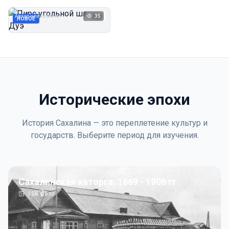
Дуэ
Автор неизвестен
35
1923
НОВОЕ
Исторические эпохи
История Сахалина — это переплетение культур и
государств. Выберите период для изучения.
Сахалинская каторга: 1869 - 1906 гг
156
фото