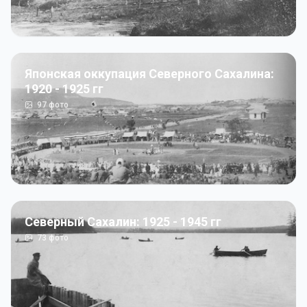
Японская оккупация Северного Сахалина:
1920 - 1925 гг
97
фото
Северный Сахалин: 1925 - 1945 гг
73
фото