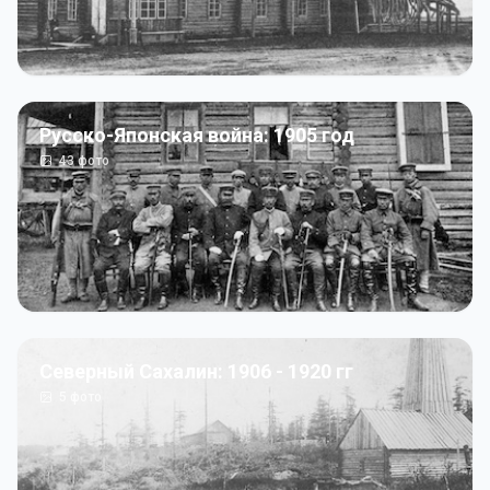
Русско-Японская война: 1905 год
43
фото
Северный Сахалин: 1906 - 1920 гг
5
фото