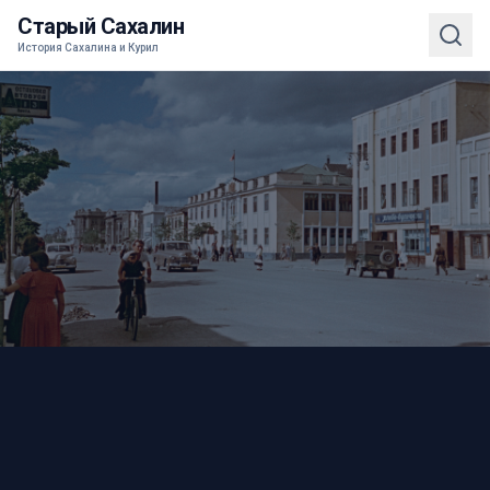
Старый Сахалин
История Сахалина и Курил