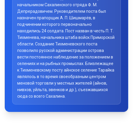
начальником Сахалинского отряда Ф. М.
Депрерадовичем. Руководителем поста был
назначен прапорщик А. П. Шишмарёв, в
подчинении которого первоначально
находились 24 солдата. Пост назван в честь П. Т.
Тихменева, начальника штаба войск Приморской
области. Создание Тихменевского поста
позволило русской администрации острова
вести постоянное наблюдение за положением в
селениях и на рыбных промыслах. Близлежащее
к Тихменевскому посту айнское селение Тарайка
являлось в то время своеобразным центром
меновой торговли у местных жителей (айнов,
нивхов, уйльта, эвенков и др.), съезжавшихся
сюда со всего Сахалина.