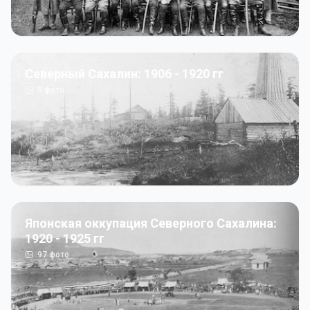
Северный Сахалин: 1906 - 1920 гг
5
фото
Японская оккупация Северного Сахалина:
1920 - 1925 гг
97
фото