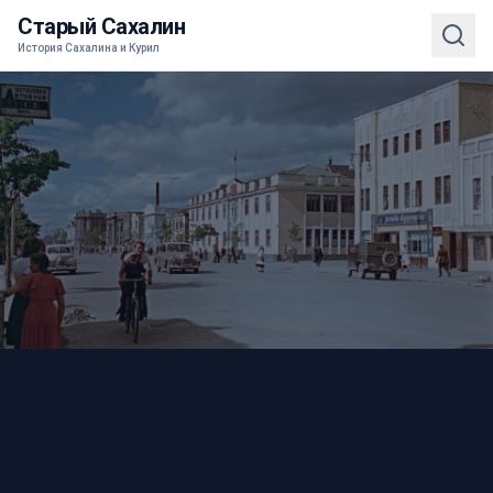
Старый Сахалин
История Сахалина и Курил