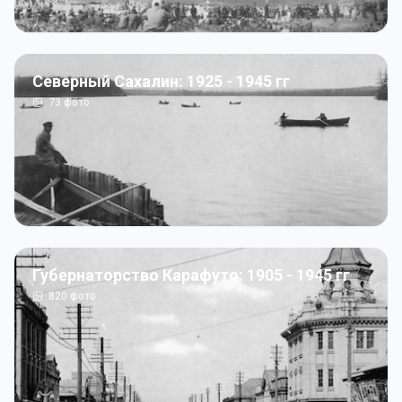
Северный Сахалин: 1925 - 1945 гг
73
фото
Губернаторство Карафуто: 1905 - 1945 гг
820
фото