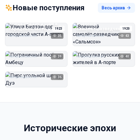
Новые поступления
Весь архив
Улица Бидзэн‑дорри в
Военный
городской части
самолёт‑разведчик
1923
1920
А‑порта
«Сальмсон»
Автор неизвестен
35
Автор неизвестен
43
Пограничный посёлок
Прогулка русских
Амбецу
жителей в А‑порте
Автор неизвестен
39
Автор неизвестен
40
1923
1923
Пирс угольной шахты
Дуэ
Автор неизвестен
36
1923
Исторические эпохи