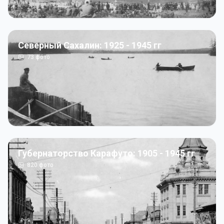
Северный Сахалин: 1925 - 1945 гг
73
фото
Губернаторство Карафуто: 1905 - 1945 гг
820
фото