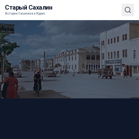
Старый Сахалин
История Сахалина и Курил