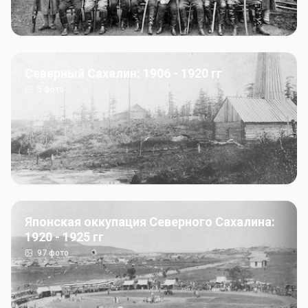
Северный Сахалин: 1906 - 1920 гг
5
фото
Японская оккупация Северного Сахалина:
1920 - 1925 гг
97
фото