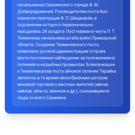
начальником Сахалинского отряда Ф. М.
Депрерадовичем. Руководителем поста был
назначен прапорщик А. П. Шишмарёв, в
подчинении которого первоначально
находились 24 солдата. Пост назван в честь П. Т.
Тихменева, начальника штаба войск Приморской
области. Создание Тихменевского поста
позволило русской администрации острова
вести постоянное наблюдение за положением в
селениях и на рыбных промыслах. Близлежащее
к Тихменевскому посту айнское селение Тарайка
являлось в то время своеобразным центром
меновой торговли у местных жителей (айнов,
нивхов, уйльта, эвенков и др.), съезжавшихся
сюда со всего Сахалина.