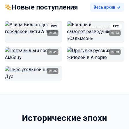
Новые поступления
Весь архив
Улица Бидзэн‑дорри в
Военный
городской части
самолёт‑разведчик
1923
1920
А‑порта
«Сальмсон»
Автор неизвестен
35
Автор неизвестен
43
Пограничный посёлок
Прогулка русских
Амбецу
жителей в А‑порте
Автор неизвестен
39
Автор неизвестен
40
1923
1923
Пирс угольной шахты
Дуэ
Автор неизвестен
36
1923
Исторические эпохи