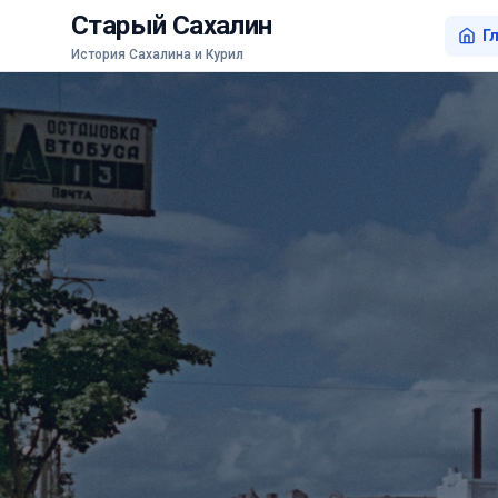
Старый Сахалин
Г
История Сахалина и Курил