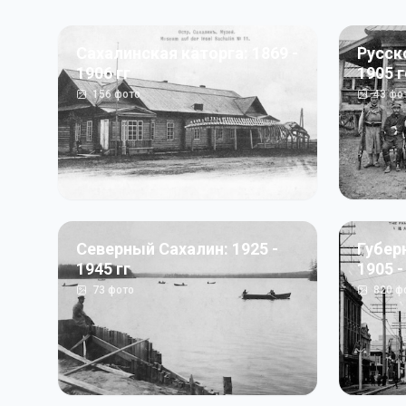
Сахалинская каторга: 1869 -
Русск
1906 гг
1905 
156
фото
43
фо
Северный Сахалин: 1925 -
Губер
1945 гг
1905 -
73
фото
820
ф