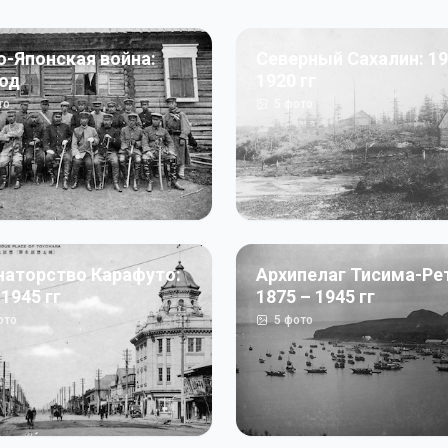
о-Японская война:
Северный Сахалин: 19
год
1920 гг
то
5
фото
наторство Карафуто:
Архипелаг Тисима-Ре
 1945 гг
1875 – 1945 гг
ото
5
фото