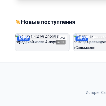
Новые поступления
Улица Бидзэн‑дорри в
Военный
городской части А‑порта
самолёт‑развед
1923
НОВОЕ
НОВОЕ
«Сальмсон»
Автор неизвестен
33
Автор неизвестен
История Са