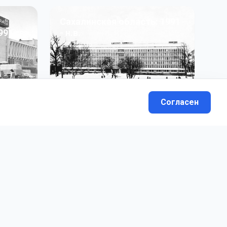
Сахалинская область: 1991
991 гг
- н.в.
13
фото
Согласен
вателей.