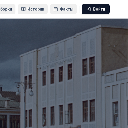
борки
Истории
Факты
Войти