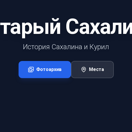
тарый Сахал
История Сахалина и Курил
Фотоархив
Места