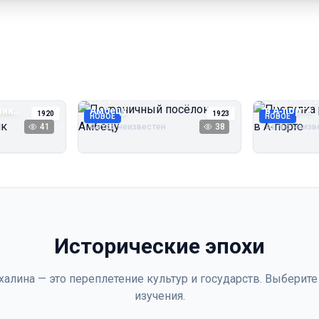
Пограничный посёлок
Прогулка 
чик
Амбецу
в А‑порте
1920
1923
НОВОЕ
НОВОЕ
41
Автор неизвестен
38
Автор неизв
Исторические эпохи
халина — это переплетение культур и государств. Выберите
изучения.