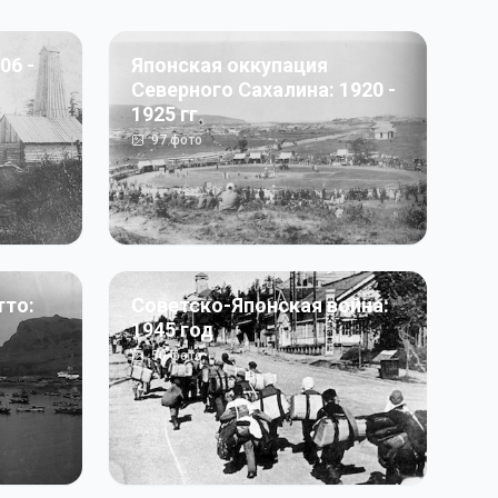
06 -
Японская оккупация
Северного Сахалина: 1920 -
1925 гг
97
фото
тто:
Советско-Японская война:
1945 год
50
фото