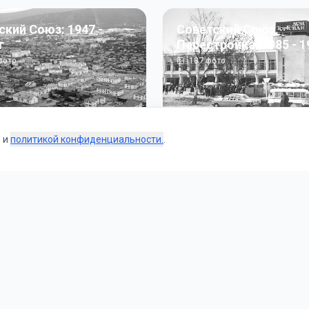
ский Союз: 1947 -
Советский Союз.
г
Перестройка: 1985 - 1
ото
187
фото
s и
политикой конфиденциальности.
.
Коллекции
 и тематические подборки от наших редакторов и пользо