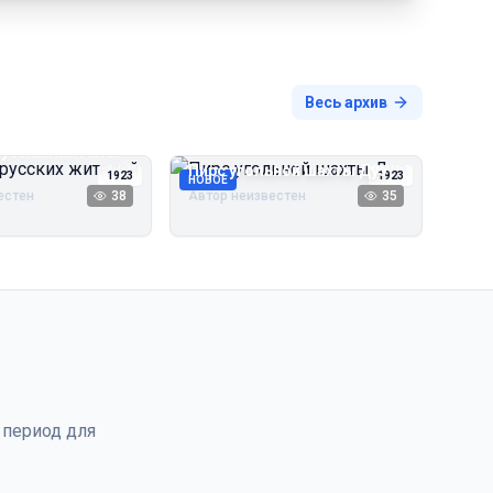
Весь архив
русских жителей
Пирс угольной шахты Дуэ
1923
1923
НОВОЕ
естен
38
Автор неизвестен
35
 период для