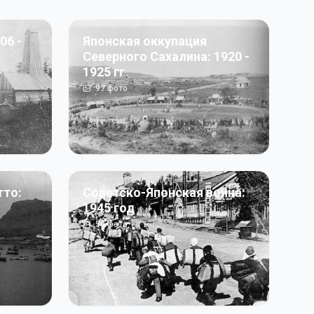
06 -
Японская оккупация
Северного Сахалина: 1920 -
1925 гг
97
фото
тто:
Советско-Японская война:
1945 год
50
фото