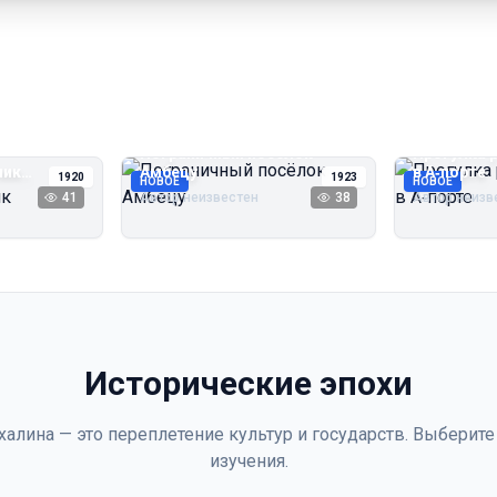
Пограничный посёлок
Прогулка 
чик
Амбецу
в А‑порте
1920
1923
НОВОЕ
НОВОЕ
41
Автор неизвестен
38
Автор неизв
Исторические эпохи
халина — это переплетение культур и государств. Выберите
изучения.