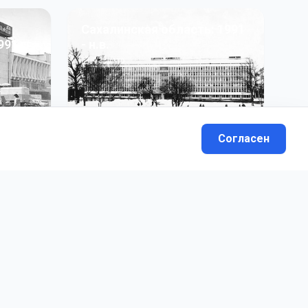
Сахалинская область: 1991
991 гг
- н.в.
13
фото
Согласен
вателей.