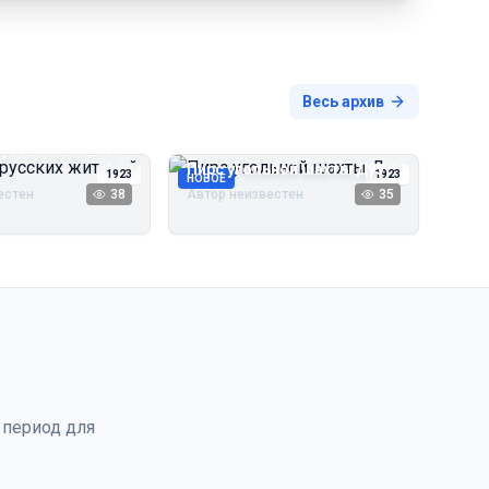
Весь архив
русских жителей
Пирс угольной шахты Дуэ
1923
1923
НОВОЕ
естен
38
Автор неизвестен
35
 период для