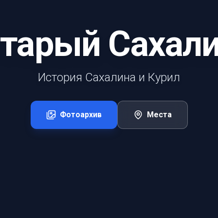
тарый Сахал
История Сахалина и Курил
Фотоархив
Места