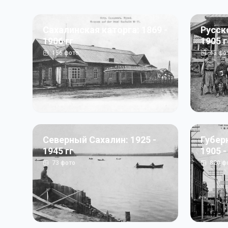
Сахалинская каторга: 1869 -
Русск
1906 гг
1905 
156
фото
43
фо
Северный Сахалин: 1925 -
Губер
1945 гг
1905 -
73
фото
820
ф