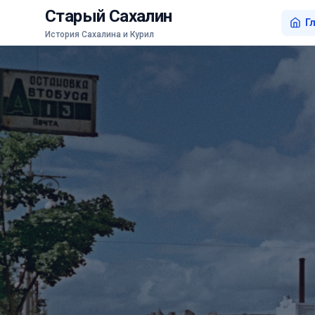
Старый Сахалин
Г
История Сахалина и Курил