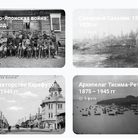
о-Японская война:
Северный Сахалин: 19
год
1920 гг
то
5
фото
наторство Карафуто:
Архипелаг Тисима-Ре
 1945 гг
1875 – 1945 гг
ото
5
фото