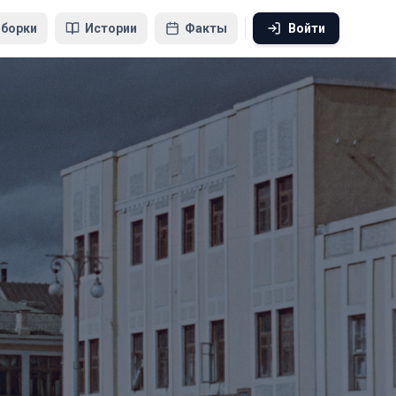
борки
Истории
Факты
Войти