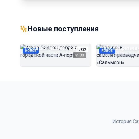
Новые поступления
Улица Бидзэн‑дорри в
Военный
городской части А‑порта
самолёт‑развед
1923
НОВОЕ
НОВОЕ
«Сальмсон»
Автор неизвестен
33
Автор неизвестен
История Са