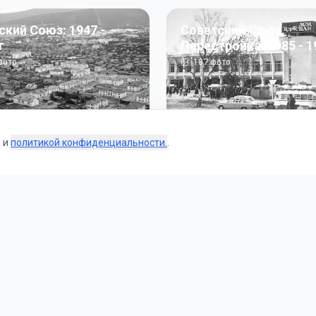
ский Союз: 1947 -
Советский Союз.
г
Перестройка: 1985 - 1
ото
187
фото
s и
политикой конфиденциальности.
.
Коллекции
 и тематические подборки от наших редакторов и пользо