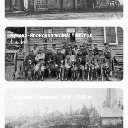
Русско-Японская война: 1905 год
43
фото
Северный Сахалин: 1906 - 1920 гг
5
фото