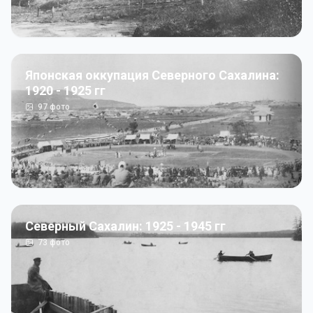
Японская оккупация Северного Сахалина:
1920 - 1925 гг
97
фото
Северный Сахалин: 1925 - 1945 гг
73
фото