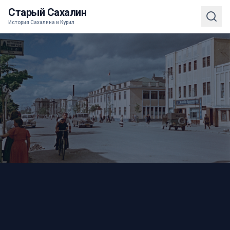
Старый Сахалин
История Сахалина и Курил