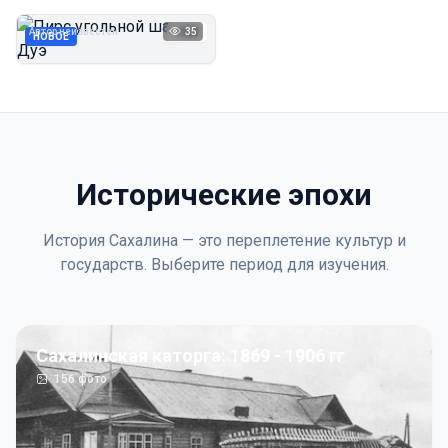
Дуэ
Автор неизвестен
35
1923
НОВОЕ
Исторические эпохи
История Сахалина — это переплетение культур и
государств. Выберите период для изучения.
Сахалинская каторга: 1869 - 1906 гг
156
фото