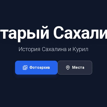
тарый Сахал
История Сахалина и Курил
Фотоархив
Места