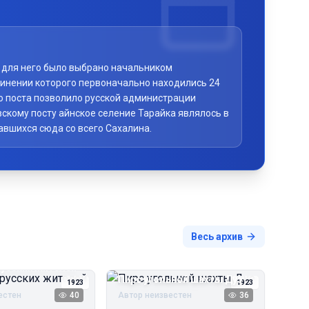
то для него было выбрано начальником
чинении которого первоначально находились 24
го поста позволило русской администрации
скому посту айнское селение Тарайка являлось в
авшихся сюда со всего Сахалина.
Весь архив
русских жителей
Пирс угольной шахты Дуэ
1923
1923
естен
40
Автор неизвестен
36