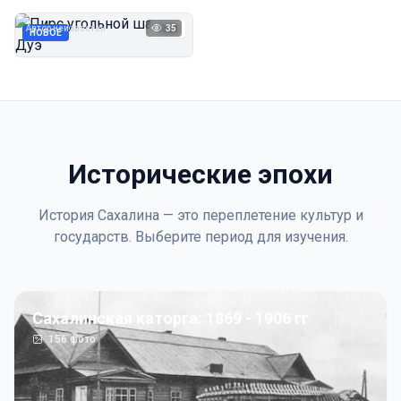
Дуэ
Автор неизвестен
35
1923
НОВОЕ
Исторические эпохи
История Сахалина — это переплетение культур и
государств. Выберите период для изучения.
Сахалинская каторга: 1869 - 1906 гг
156
фото