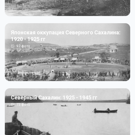
Японская оккупация Северного Сахалина:
1920 - 1925 гг
97
фото
Северный Сахалин: 1925 - 1945 гг
73
фото