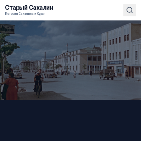
Старый Сахалин
История Сахалина и Курил