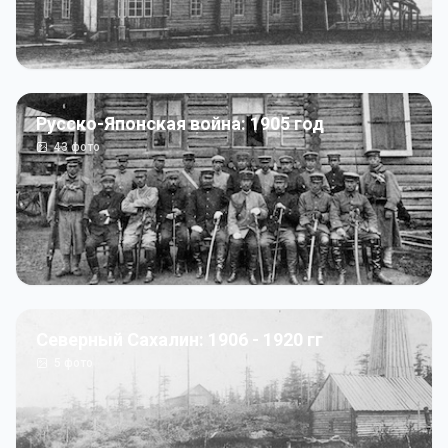
Русско-Японская война: 1905 год
43
фото
Северный Сахалин: 1906 - 1920 гг
5
фото