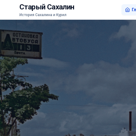
Старый Сахалин
Г
История Сахалина и Курил