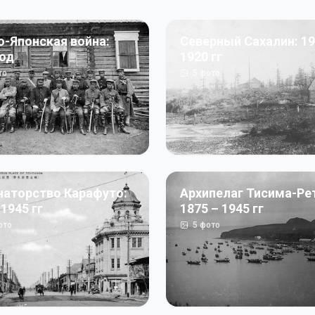
о-Японская война:
Северный Сахалин: 19
год
1920 гг
то
5
фото
наторство Карафуто:
Архипелаг Тисима-Ре
 1945 гг
1875 – 1945 гг
ото
5
фото