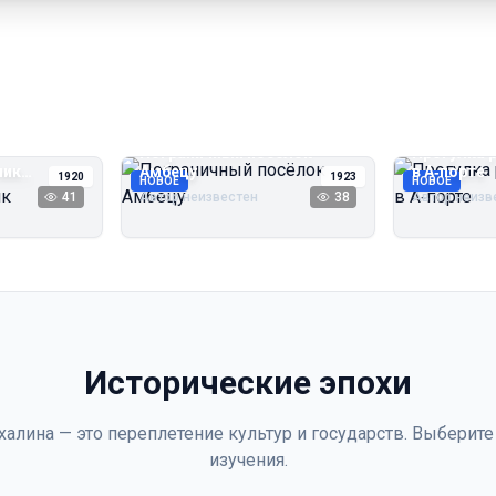
Пограничный посёлок
Прогулка 
чик
Амбецу
в А‑порте
1920
1923
НОВОЕ
НОВОЕ
41
Автор неизвестен
38
Автор неизв
Исторические эпохи
халина — это переплетение культур и государств. Выберите
изучения.