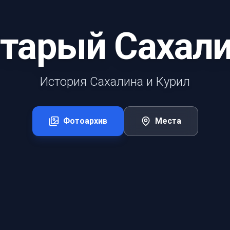
тарый Сахал
История Сахалина и Курил
Фотоархив
Места