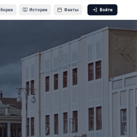
борки
Истории
Факты
Войти