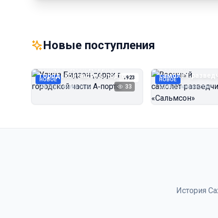
Новые поступления
Улица Бидзэн‑дорри в
Военный
городской части А‑порта
самолёт‑развед
1923
НОВОЕ
НОВОЕ
«Сальмсон»
Автор неизвестен
33
Автор неизвестен
История Са