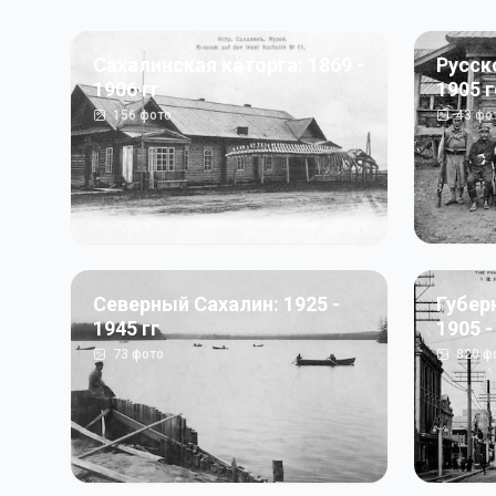
Сахалинская каторга: 1869 -
Русск
1906 гг
1905 
156
фото
43
фо
Северный Сахалин: 1925 -
Губер
1945 гг
1905 -
73
фото
820
ф