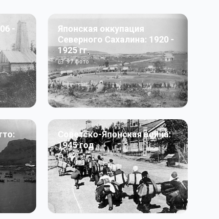
06 -
Японская оккупация
Северного Сахалина: 1920 -
1925 гг
97
фото
тто:
Советско-Японская война:
1945 год
50
фото