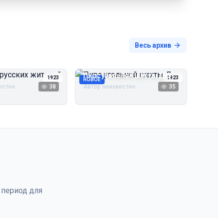
Весь архив
русских жителей
Пирс угольной шахты Дуэ
1923
1923
НОВОЕ
естен
38
Автор неизвестен
35
 период для