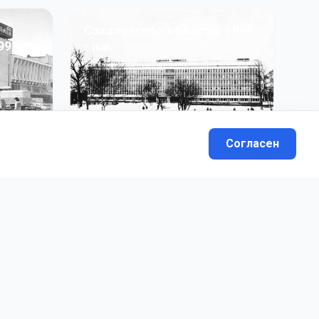
Сахалинская область: 1991
991 гг
- н.в.
13
фото
Согласен
вателей.