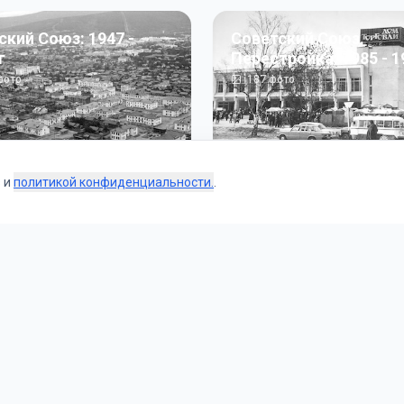
ский Союз: 1947 -
Советский Союз.
г
Перестройка: 1985 - 1
ото
187
фото
s и
политикой конфиденциальности.
.
Коллекции
 и тематические подборки от наших редакторов и пользо