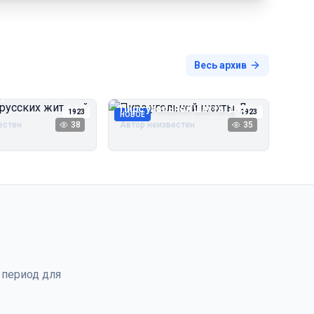
Весь архив
русских жителей
Пирс угольной шахты Дуэ
1923
1923
НОВОЕ
естен
38
Автор неизвестен
35
 период для