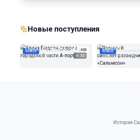
Новые поступления
Улица Бидзэн‑дорри в
Военный
городской части А‑порта
самолёт‑развед
1923
НОВОЕ
НОВОЕ
«Сальмсон»
Автор неизвестен
33
Автор неизвестен
История Са