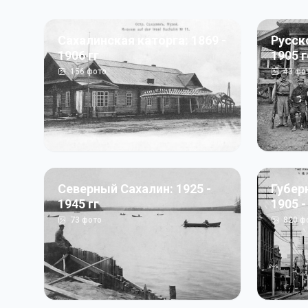
Сахалинская каторга: 1869 -
Русск
1906 гг
1905 
156
фото
43
фо
Северный Сахалин: 1925 -
Губер
1945 гг
1905 -
73
фото
820
ф