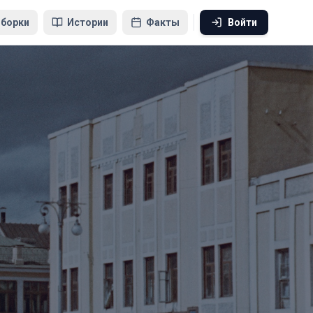
борки
Истории
Факты
Войти