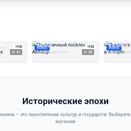
Пограничный посёлок
Прогулка 
чик
Амбецу
в А‑порте
1920
1923
НОВОЕ
НОВОЕ
41
Автор неизвестен
38
Автор неизв
Исторические эпохи
халина — это переплетение культур и государств. Выберите
изучения.