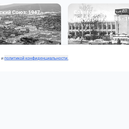
ский Союз: 1947 -
Советский Союз.
г
Перестройка: 1985 - 1
ото
187
фото
s и
политикой конфиденциальности.
.
Коллекции
 и тематические подборки от наших редакторов и пользо