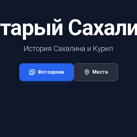
тарый Сахал
История Сахалина и Курил
Фотоархив
Места