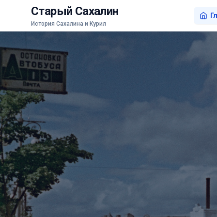
Старый Сахалин
Г
История Сахалина и Курил