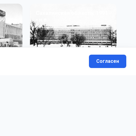
Сахалинская область: 1991
991 гг
- н.в.
13
фото
Согласен
вателей.