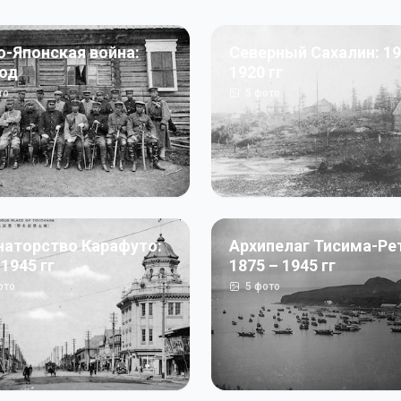
о-Японская война:
Северный Сахалин: 19
год
1920 гг
то
5
фото
наторство Карафуто:
Архипелаг Тисима-Ре
 1945 гг
1875 – 1945 гг
ото
5
фото