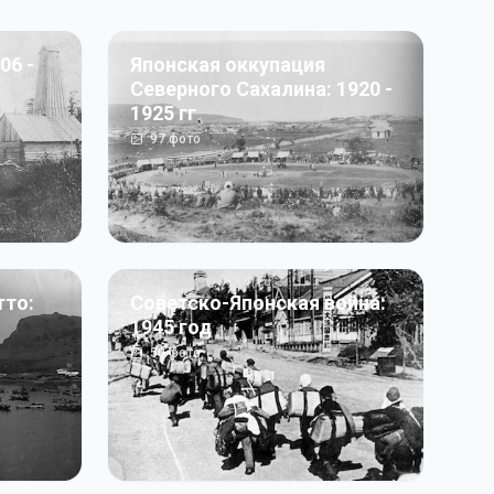
06 -
Японская оккупация
Северного Сахалина: 1920 -
1925 гг
97
фото
тто:
Советско-Японская война:
1945 год
50
фото