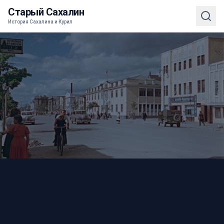
Старый Сахалин
История Сахалина и Курил