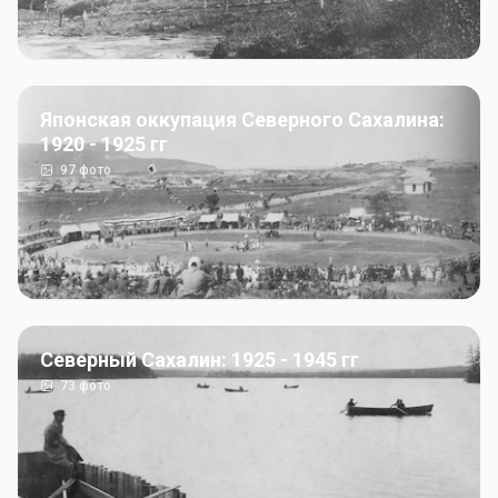
Японская оккупация Северного Сахалина:
1920 - 1925 гг
97
фото
Северный Сахалин: 1925 - 1945 гг
73
фото