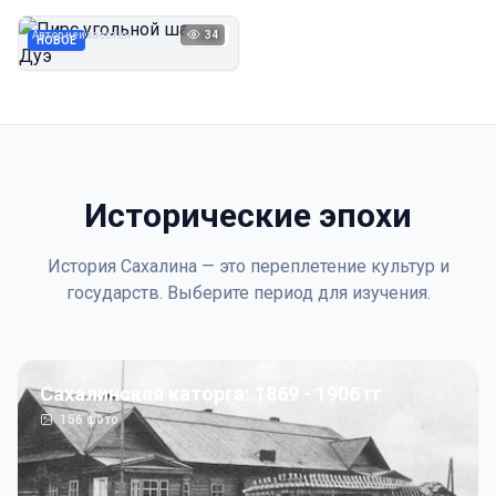
Дуэ
Автор неизвестен
34
1923
НОВОЕ
Исторические эпохи
История Сахалина — это переплетение культур и
государств. Выберите период для изучения.
Сахалинская каторга: 1869 - 1906 гг
156
фото