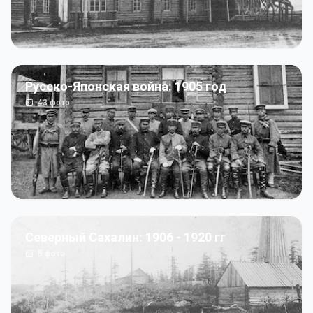
Русско-Японская война: 1905 год
43
фото
Северный Сахалин: 1906 - 1920 гг
5
фото