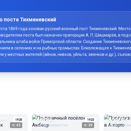
о поста Тихменевский
вгуста 1869 года основан русский военный пост Тихменевский. Мес
оводителем поста был назначен прапорщик А. П. Шишмарёв, в под
начальника штаба войск Приморской области. Создание Тихменевско
нием в селениях и на рыбных промыслах. Близлежащее к Тихменев
у местных жителей (айнов, нивхов, уйльта, эвенков и др.), съезж
Пограничный посёлок
Прогулка 
чик
Амбецу
в А‑порте
1920
1923
43
Автор неизвестен
39
Автор неизв