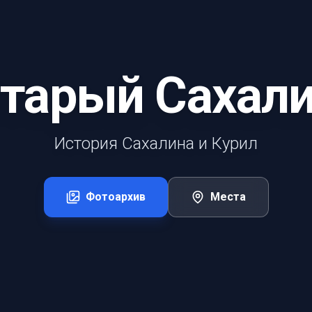
тарый Сахал
История Сахалина и Курил
Фотоархив
Места