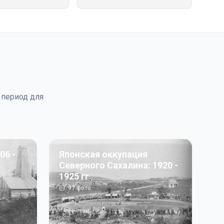
 период для
06 -
Японская оккупация
Северного Сахалина: 1920 -
1925 гг
97
фото