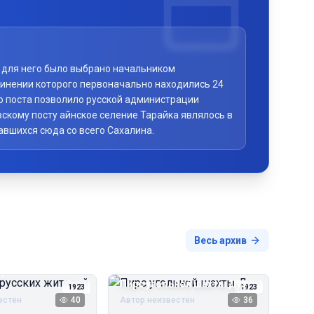
то для него было выбрано начальником
чинении которого первоначально находились 24
го поста позволило русской администрации
скому посту айнское селение Тарайка являлось в
авшихся сюда со всего Сахалина.
Весь архив
русских жителей
Пирс угольной шахты Дуэ
1923
1923
естен
40
Автор неизвестен
36