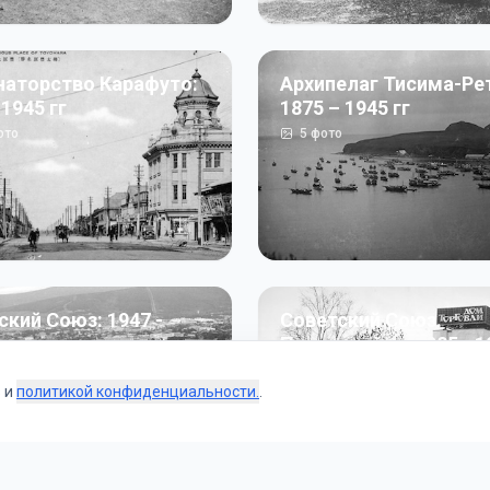
наторство Карафуто:
Архипелаг Тисима-Ре
 1945 гг
1875 – 1945 гг
ото
5
фото
ский Союз: 1947 -
Советский Союз.
г
Перестройка: 1985 - 1
ото
187
фото
s и
политикой конфиденциальности.
.