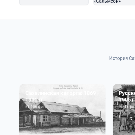
История Са
Сахалинская каторга: 1869 -
Русск
1906 гг
1905 
156
фото
43
фо