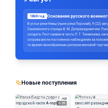
Основание русского военног
1869
год
В устье реки Невы (ныне река Поронай), 9 (22) а
Сахалинского отряда Ф. М. Депрерадовичем. Рук
солдата. Пост назван в честь П. Т. Тихменева, 
острова вести постоянное наблюдение за положе
то время своеобразным центром меновой торговли 
Новые поступления
Улица Бидзэн‑дорри в
Военный
городской части А‑порта
самолёт‑развед
1923
«Сальмсон»
Автор неизвестен
35
Автор неизвестен