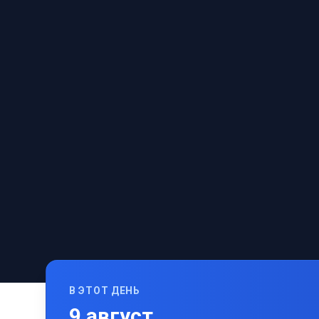
В ЭТОТ ДЕНЬ
9
август