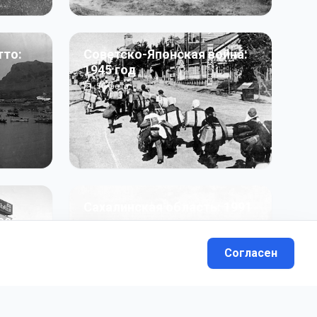
тто:
Советско-Японская война:
1945 год
50
фото
Сахалинская область: 1991
991 гг
- н.в.
13
фото
Согласен