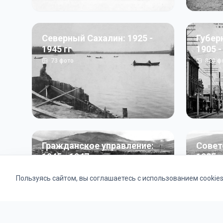
Северный Сахалин: 1925 -
Губер
1945 гг
1905 -
73
фото
820
ф
Гражданское управление:
Совет
1945 - 1947 гг
1985 г
22
фото
2121
ф
Пользуясь сайтом, вы соглашаетесь с использованием cookie