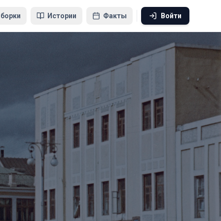
борки
Истории
Факты
Войти