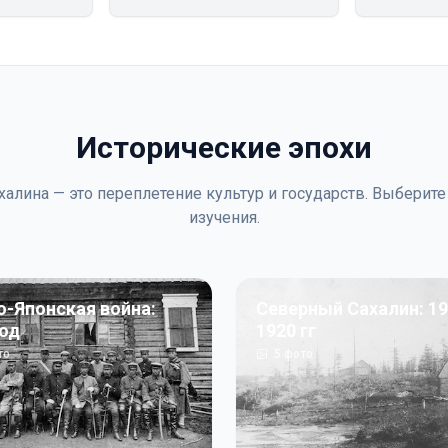
Исторические эпохи
халина — это переплетение культур и государств. Выберите
изучения.
о-Японская война:
Северный Сахалин: 19
год
1920 гг
то
5
фото