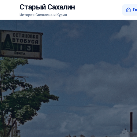
Старый Сахалин
Г
История Сахалина и Курил