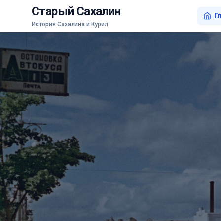
Старый Сахалин
Г
История Сахалина и Курил