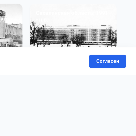
Сахалинская область: 1991
991 гг
- н.в.
13
фото
Согласен
вателей.