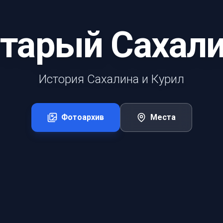
тарый Сахал
История Сахалина и Курил
Фотоархив
Места