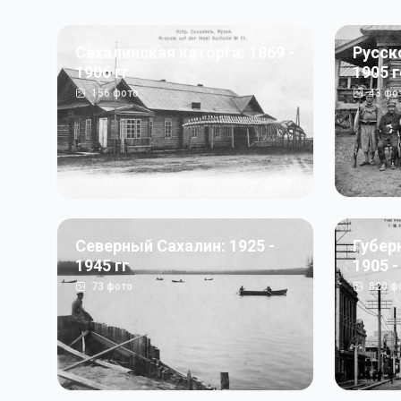
Сахалинская каторга: 1869 -
Русск
1906 гг
1905 
156
фото
43
фо
Северный Сахалин: 1925 -
Губер
1945 гг
1905 -
73
фото
820
ф