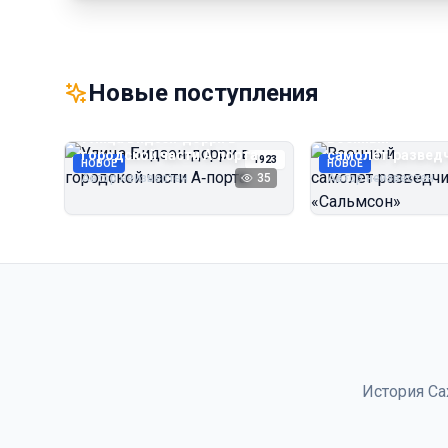
Новые поступления
Улица Бидзэн‑дорри в
Военный
городской части А‑порта
самолёт‑развед
1923
НОВОЕ
НОВОЕ
«Сальмсон»
Автор неизвестен
35
Автор неизвестен
История Са