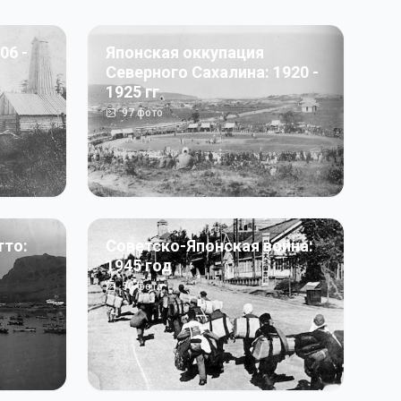
06 -
Японская оккупация
Северного Сахалина: 1920 -
1925 гг
97
фото
тто:
Советско-Японская война:
1945 год
50
фото