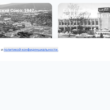
ский Союз: 1947 -
Советский Союз.
г
Перестройка: 1985 - 1
ото
187
фото
s и
политикой конфиденциальности.
.
Коллекции
 и тематические подборки от наших редакторов и пользо