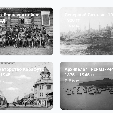
о-Японская война:
Северный Сахалин: 19
год
1920 гг
то
5
фото
наторство Карафуто:
Архипелаг Тисима-Ре
 1945 гг
1875 – 1945 гг
ото
5
фото