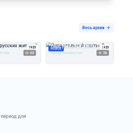
Весь архив
русских жителей
Пирс угольной шахты Дуэ
1923
1923
НОВОЕ
естен
40
Автор неизвестен
36
 период для