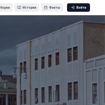
борки
Истории
Факты
Войти