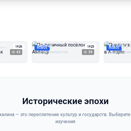
Пограничный посёлок
Прогулка 
чик
Амбецу
в А‑порте
1920
1923
НОВОЕ
НОВОЕ
43
Автор неизвестен
39
Автор неизв
Исторические эпохи
халина — это переплетение культур и государств. Выберите
изучения.