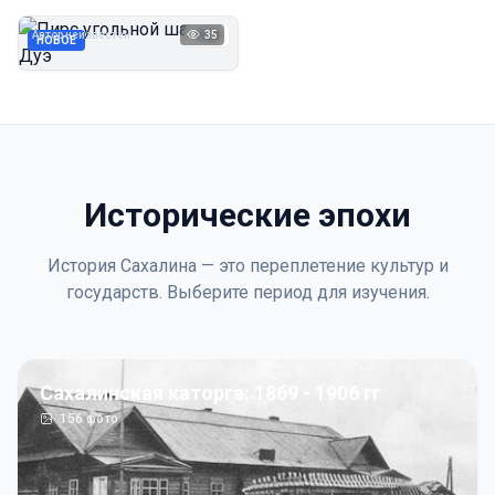
Дуэ
Автор неизвестен
35
1923
НОВОЕ
Исторические эпохи
История Сахалина — это переплетение культур и
государств. Выберите период для изучения.
Сахалинская каторга: 1869 - 1906 гг
156
фото