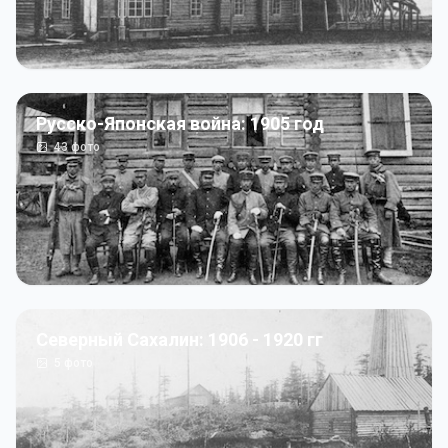
Русско-Японская война: 1905 год
43
фото
Северный Сахалин: 1906 - 1920 гг
5
фото