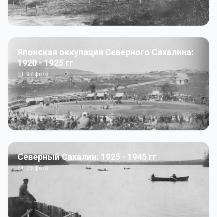
Японская оккупация Северного Сахалина:
1920 - 1925 гг
97
фото
Северный Сахалин: 1925 - 1945 гг
73
фото