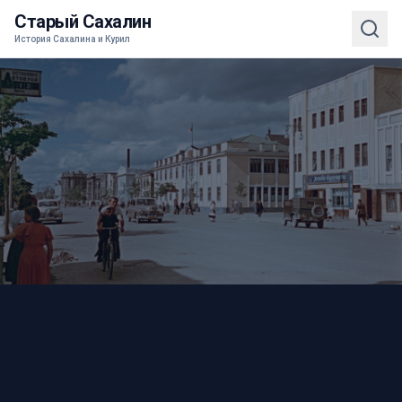
Старый Сахалин
История Сахалина и Курил