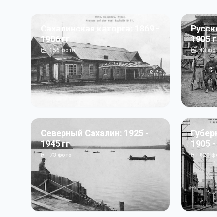
Сахалинская каторга: 1869 -
Русск
1906 гг
1905 
156
фото
43
фо
Северный Сахалин: 1925 -
Губер
1945 гг
1905 -
73
фото
820
ф