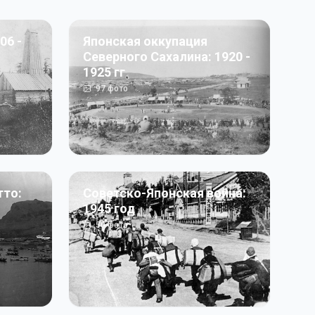
06 -
Японская оккупация
Северного Сахалина: 1920 -
1925 гг
97
фото
тто:
Советско-Японская война:
1945 год
50
фото