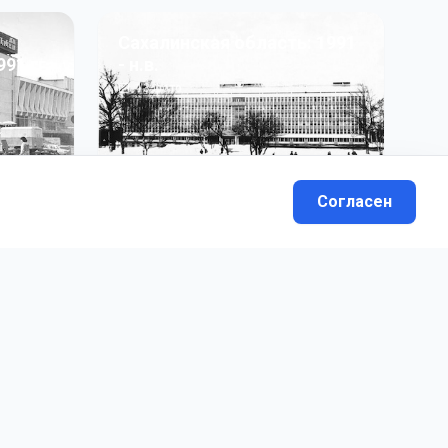
Сахалинская область: 1991
991 гг
- н.в.
13
фото
Согласен
вателей.