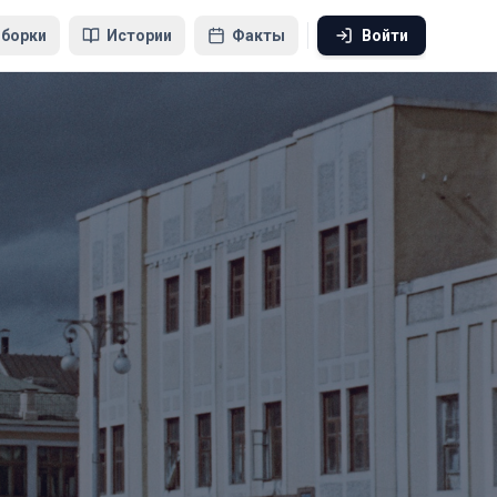
борки
Истории
Факты
Войти