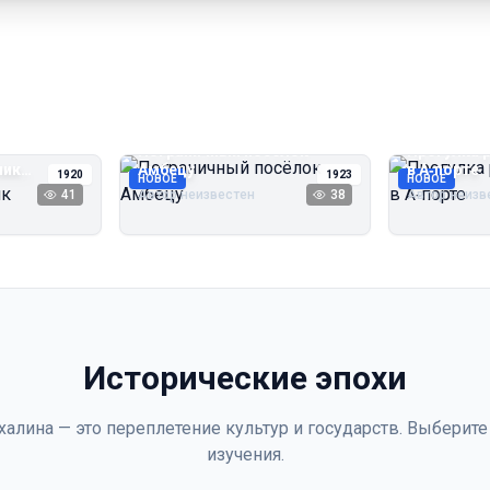
Пограничный посёлок
Прогулка 
чик
Амбецу
в А‑порте
1920
1923
НОВОЕ
НОВОЕ
41
Автор неизвестен
38
Автор неизв
Исторические эпохи
халина — это переплетение культур и государств. Выберите
изучения.