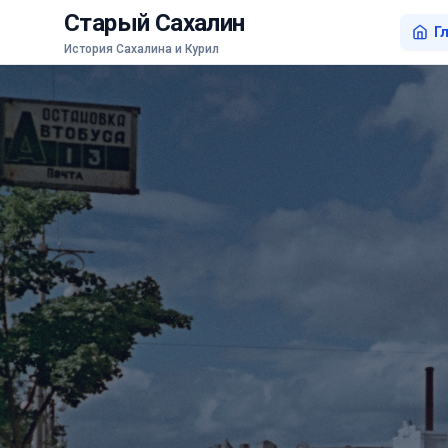
Старый Сахалин
Г
История Сахалина и Курил