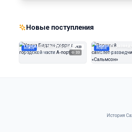
Новые поступления
Улица Бидзэн‑дорри в
Военный
городской части А‑порта
самолёт‑развед
1923
НОВОЕ
НОВОЕ
«Сальмсон»
Автор неизвестен
33
Автор неизвестен
История Са