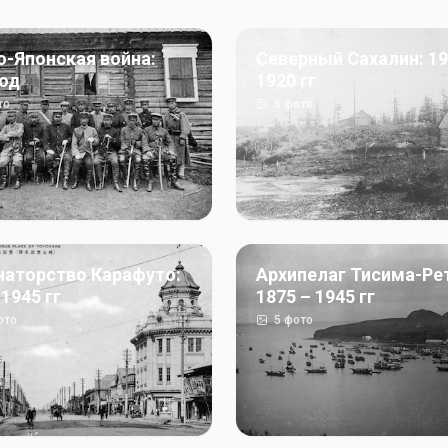
о-Японская война:
Северный Сахалин: 19
год
1920 гг
то
5
фото
наторство Карафуто:
Архипелаг Тисима-Ре
 1945 гг
1875 – 1945 гг
ото
5
фото