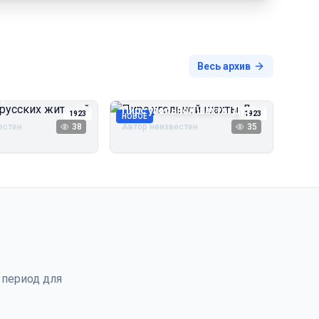
Весь архив
русских жителей
Пирс угольной шахты Дуэ
1923
1923
НОВОЕ
естен
38
Автор неизвестен
35
 период для