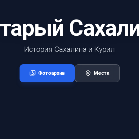
тарый Сахал
История Сахалина и Курил
Фотоархив
Места