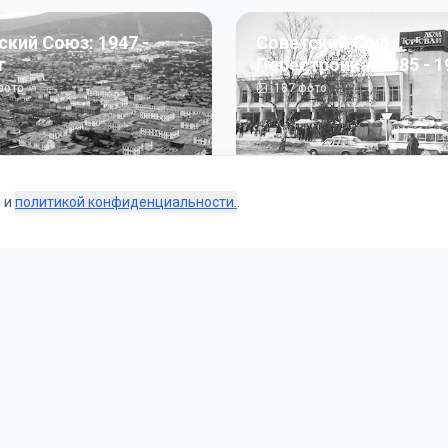
ский Союз: 1947 -
Советский Союз.
г
Перестройка: 1985 - 1
ото
187
фото
s и
политикой конфиденциальности.
.
Коллекции
 и тематические подборки от наших редакторов и пользо