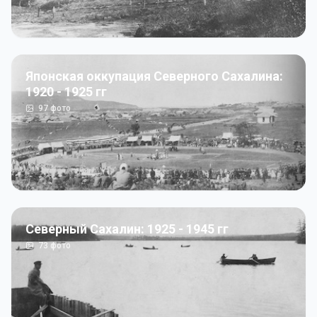
Японская оккупация Северного Сахалина:
1920 - 1925 гг
97
фото
Северный Сахалин: 1925 - 1945 гг
73
фото