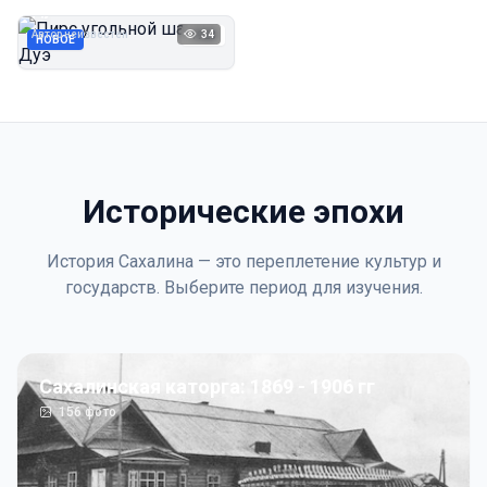
Дуэ
Автор неизвестен
34
1923
НОВОЕ
Исторические эпохи
История Сахалина — это переплетение культур и
государств. Выберите период для изучения.
Сахалинская каторга: 1869 - 1906 гг
156
фото