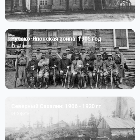
Русско-Японская война: 1905 год
43
фото
Северный Сахалин: 1906 - 1920 гг
5
фото