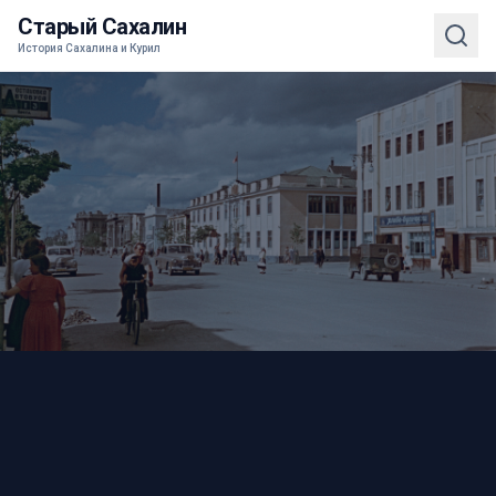
Старый Сахалин
История Сахалина и Курил