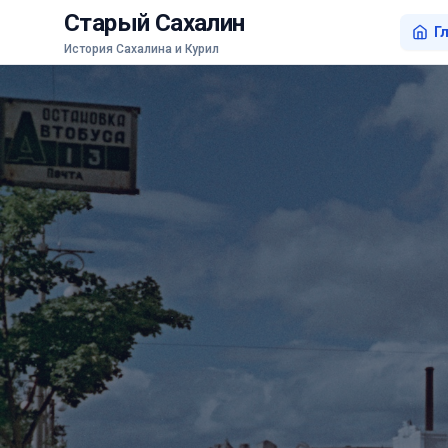
Старый Сахалин
Г
История Сахалина и Курил