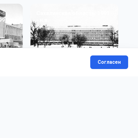
Сахалинская область: 1991
991 гг
- н.в.
13
фото
Согласен
вателей.