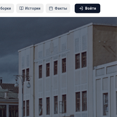
борки
Истории
Факты
Войти