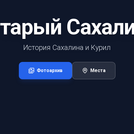
тарый Сахал
История Сахалина и Курил
Фотоархив
Места