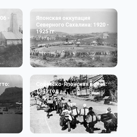
06 -
Японская оккупация
Северного Сахалина: 1920 -
1925 гг
97
фото
тто:
Советско-Японская война:
1945 год
50
фото