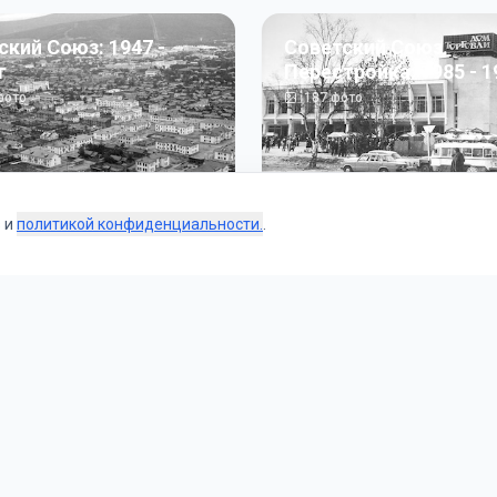
ский Союз: 1947 -
Советский Союз.
г
Перестройка: 1985 - 1
ото
187
фото
s и
политикой конфиденциальности.
.
Коллекции
 и тематические подборки от наших редакторов и пользо