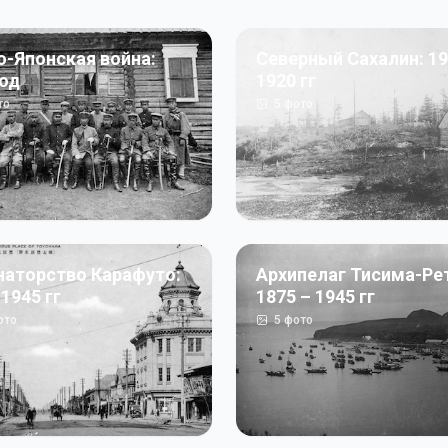
о-Японская война:
Северный Сахалин: 19
год
1920 гг
то
5
фото
наторство Карафуто:
Архипелаг Тисима-Ре
 1945 гг
1875 – 1945 гг
ото
5
фото