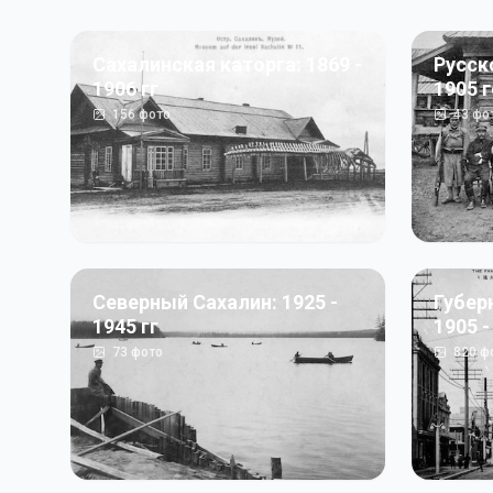
Сахалинская каторга: 1869 -
Русск
1906 гг
1905 
156
фото
43
фо
Северный Сахалин: 1925 -
Губер
1945 гг
1905 -
73
фото
820
ф