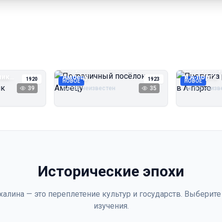
Пограничный посёлок
Прогулка 
чик
Амбецу
в А‑порте
1920
1923
НОВОЕ
НОВОЕ
39
Автор неизвестен
35
Автор неизв
Исторические эпохи
халина — это переплетение культур и государств. Выберите
изучения.