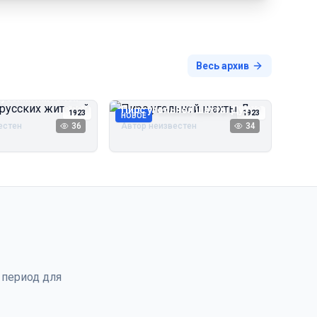
Весь архив
русских жителей
Пирс угольной шахты Дуэ
1923
1923
НОВОЕ
естен
36
Автор неизвестен
34
 период для