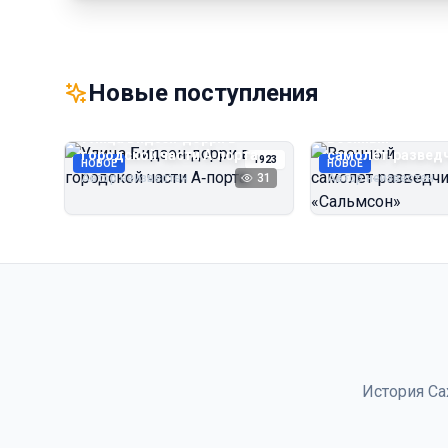
Новые поступления
Улица Бидзэн‑дорри в
Военный
городской части А‑порта
самолёт‑развед
1923
НОВОЕ
НОВОЕ
«Сальмсон»
Автор неизвестен
31
Автор неизвестен
История Са