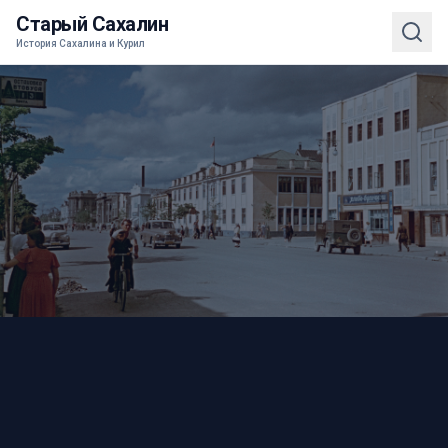
Старый Сахалин
История Сахалина и Курил