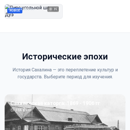
Дуэ
Автор неизвестен
35
1923
НОВОЕ
Исторические эпохи
История Сахалина — это переплетение культур и
государств. Выберите период для изучения.
Сахалинская каторга: 1869 - 1906 гг
156
фото