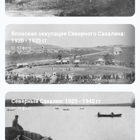
Японская оккупация Северного Сахалина:
1920 - 1925 гг
97
фото
Северный Сахалин: 1925 - 1945 гг
73
фото