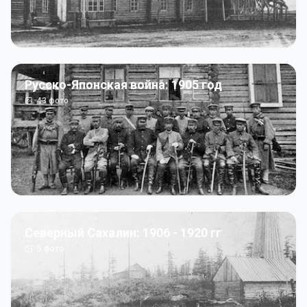
Русско-Японская война: 1905 год
43
фото
Северный Сахалин: 1906 - 1920 гг
5
фото