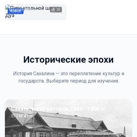
Дуэ
Автор неизвестен
35
1923
НОВОЕ
Исторические эпохи
История Сахалина — это переплетение культур и
государств. Выберите период для изучения.
Сахалинская каторга: 1869 - 1906 гг
156
фото