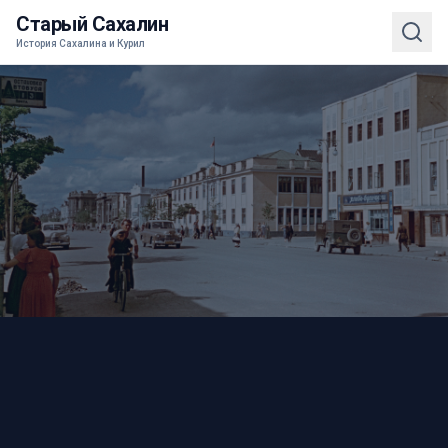
Старый Сахалин
История Сахалина и Курил