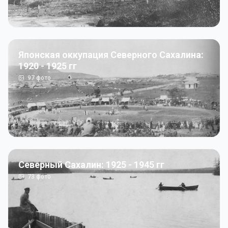
Японская оккупация Северного Сахалина:
1920 - 1925 гг
97
фото
Северный Сахалин: 1925 - 1945 гг
73
фото