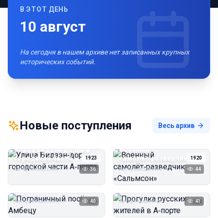
В ЭТОТ ДЕНЬ
10
август
На сегодня в нашем архиве нет записанных крупных
исторических событий.
Новые поступления
Весь архив
Улица Бидзэн‑дорри в
Военный
городской части
самолёт‑разведчик
1923
1920
А‑порта
«Сальмсон»
Автор неизвестен
36
Автор неизвестен
44
Пограничный посёлок
Прогулка русских
Амбецу
жителей в А‑порте
Автор неизвестен
40
Автор неизвестен
41
1923
1923
Пирс угольной шахты