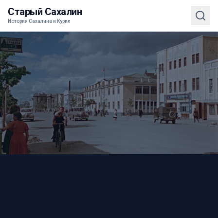
Старый Сахалин
История Сахалина и Курил