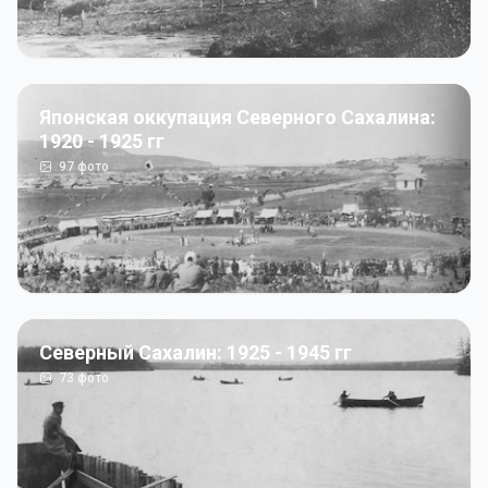
Японская оккупация Северного Сахалина:
1920 - 1925 гг
97
фото
Северный Сахалин: 1925 - 1945 гг
73
фото