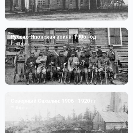
Русско-Японская война: 1905 год
43
фото
Северный Сахалин: 1906 - 1920 гг
5
фото