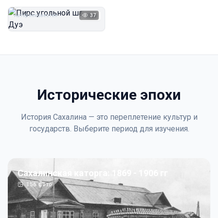
Дуэ
Автор неизвестен
37
1923
Исторические эпохи
История Сахалина — это переплетение культур и
государств. Выберите период для изучения.
Сахалинская каторга: 1869 - 1906 гг
156
фото