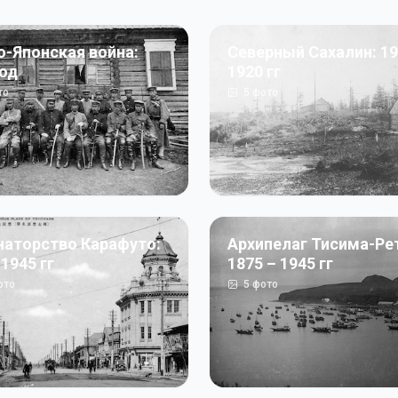
о-Японская война:
Северный Сахалин: 19
год
1920 гг
то
5
фото
наторство Карафуто:
Архипелаг Тисима-Ре
 1945 гг
1875 – 1945 гг
ото
5
фото