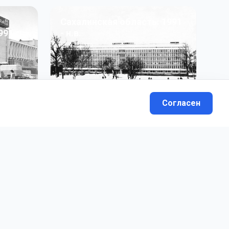
Сахалинская область: 1991
991 гг
- н.в.
13
фото
Согласен
вателей.