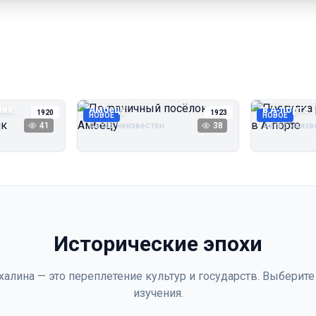
Пограничный посёлок
Прогулка 
чик
Амбецу
в А‑порте
1920
1923
НОВОЕ
НОВОЕ
41
Автор неизвестен
38
Автор неизв
Исторические эпохи
халина — это переплетение культур и государств. Выберите
изучения.