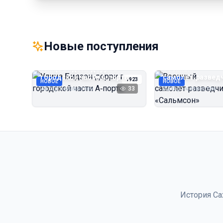
Новые поступления
Улица Бидзэн‑дорри в
Военный
городской части А‑порта
самолёт‑развед
1923
НОВОЕ
НОВОЕ
«Сальмсон»
Автор неизвестен
33
Автор неизвестен
История Са