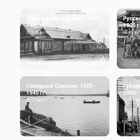
Сахалинская каторга: 1869 -
Русск
1906 гг
1905 
156
фото
43
фо
Северный Сахалин: 1925 -
Губер
1945 гг
1905 -
73
фото
820
ф