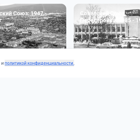
ский Союз: 1947 -
Советский Союз.
г
Перестройка: 1985 - 1
ото
187
фото
s и
политикой конфиденциальности.
.
Коллекции
 и тематические подборки от наших редакторов и пользо