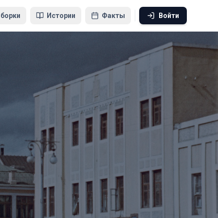
борки
Истории
Факты
Войти