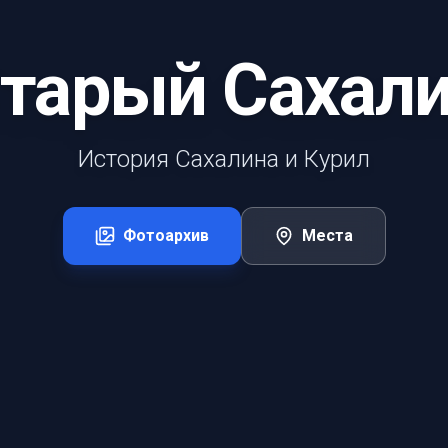
тарый Сахал
История Сахалина и Курил
Фотоархив
Места