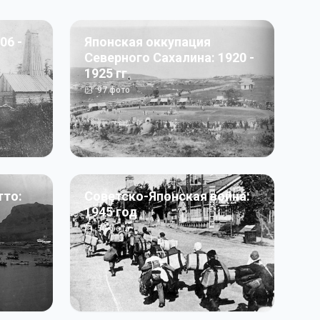
06 -
Японская оккупация
Северного Сахалина: 1920 -
1925 гг
97
фото
тто:
Советско-Японская война:
1945 год
50
фото