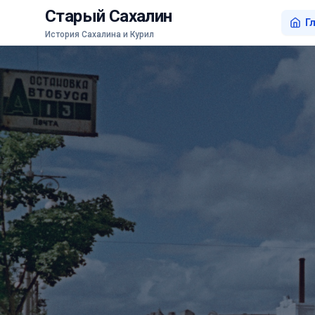
Старый Сахалин
Г
История Сахалина и Курил