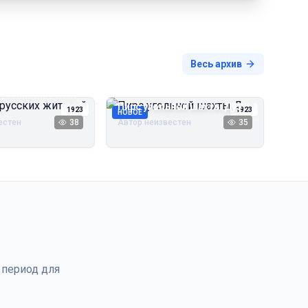
Весь архив
русских жителей
Пирс угольной шахты Дуэ
1923
1923
НОВОЕ
естен
38
Автор неизвестен
35
 период для