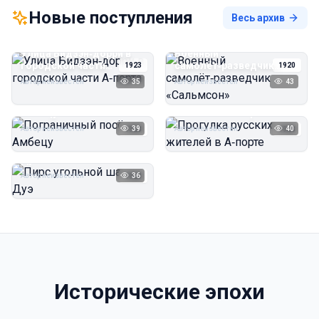
Новые поступления
Весь архив
Улица Бидзэн‑дорри в
Военный
городской части
самолёт‑разведчик
1923
1920
А‑порта
«Сальмсон»
Автор неизвестен
35
Автор неизвестен
43
Пограничный посёлок
Прогулка русских
Амбецу
жителей в А‑порте
Автор неизвестен
39
Автор неизвестен
40
1923
1923
Пирс угольной шахты
Дуэ
Автор неизвестен
36
1923
Исторические эпохи