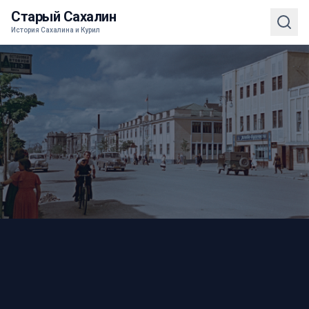
Старый Сахалин
История Сахалина и Курил