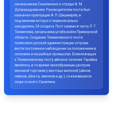
начальником Сахалинского отряда Ф. М.
Депрерадовичем. Руководителем поста был
назначен прапорщик А. П. Шишмарёв, в
подчинении которого первоначально
находились 24 солдата. Пост назван в честь П. Т.
Тихменева, начальника штаба войск Приморской
области. Создание Тихменевского поста
позволило русской администрации острова
вести постоянное наблюдение за положением в
селениях и на рыбных промыслах. Близлежащее
к Тихменевскому посту айнское селение Тарайка
являлось в то время своеобразным центром
меновой торговли у местных жителей (айнов,
нивхов, уйльта, эвенков и др.), съезжавшихся
сюда со всего Сахалина.