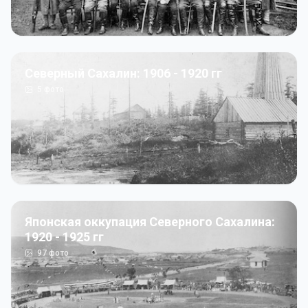
Северный Сахалин: 1906 - 1920 гг
5
фото
Японская оккупация Северного Сахалина:
1920 - 1925 гг
97
фото