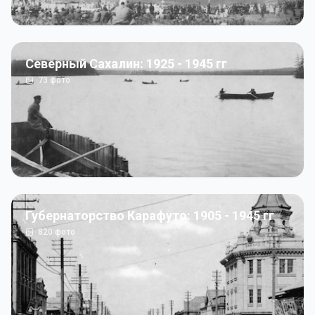
Северный Сахалин: 1925 - 1945 гг
73
фото
Губернаторство Карафуто: 1905 - 1945 гг
820
фото