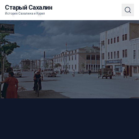
Старый Сахалин
История Сахалина и Курил