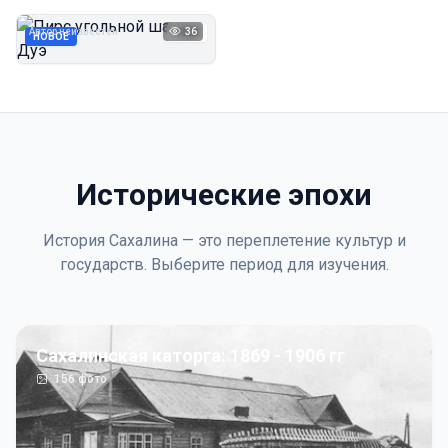
Дуэ
Автор неизвестен
36
1923
НОВОЕ
Исторические эпохи
История Сахалина — это переплетение культур и
государств. Выберите период для изучения.
Сахалинская каторга: 1869 - 1906 гг
156
фото