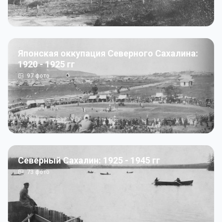
Японская оккупация Северного Сахалина:
1920 - 1925 гг
97
фото
Северный Сахалин: 1925 - 1945 гг
73
фото