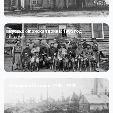
Русско-Японская война: 1905 год
43
фото
Северный Сахалин: 1906 - 1920 гг
5
фото