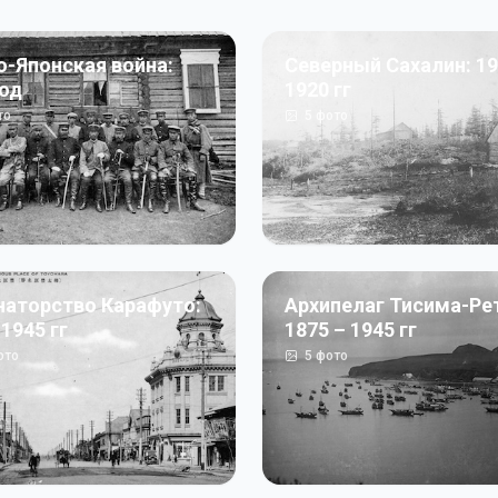
о-Японская война:
Северный Сахалин: 19
год
1920 гг
то
5
фото
наторство Карафуто:
Архипелаг Тисима-Ре
 1945 гг
1875 – 1945 гг
ото
5
фото