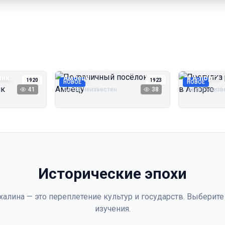
Пограничный посёлок
Прогулка 
чик
Амбецу
в А‑порте
1920
1923
НОВОЕ
НОВОЕ
41
Автор неизвестен
38
Автор неизв
Исторические эпохи
халина — это переплетение культур и государств. Выберите
изучения.