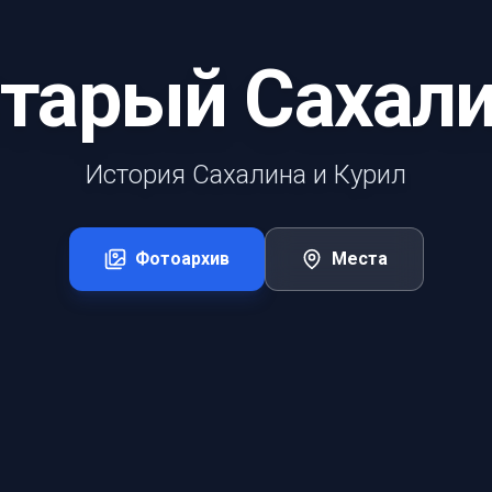
тарый Сахал
История Сахалина и Курил
Фотоархив
Места