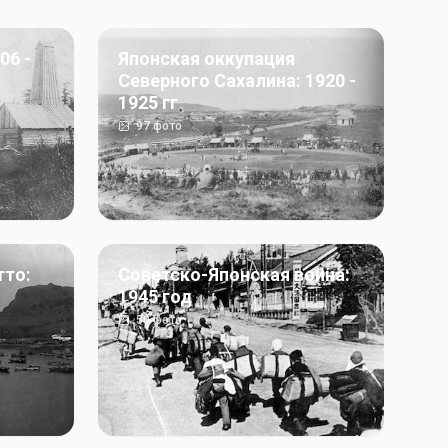
06 -
Японская оккупация
Северного Сахалина: 1920 -
1925 гг
97
фото
тто:
Советско-Японская война:
1945 год
50
фото