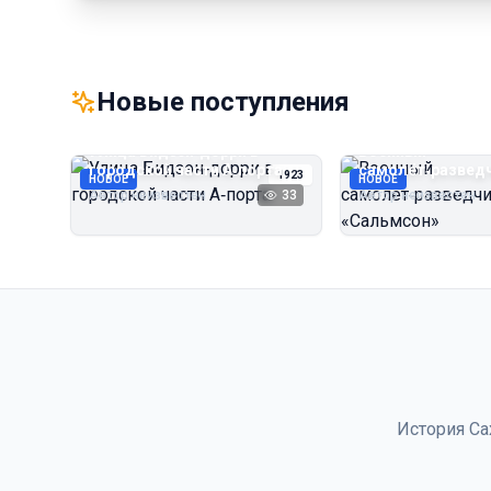
Новые поступления
Улица Бидзэн‑дорри в
Военный
городской части А‑порта
самолёт‑развед
1923
НОВОЕ
НОВОЕ
«Сальмсон»
Автор неизвестен
33
Автор неизвестен
История Са