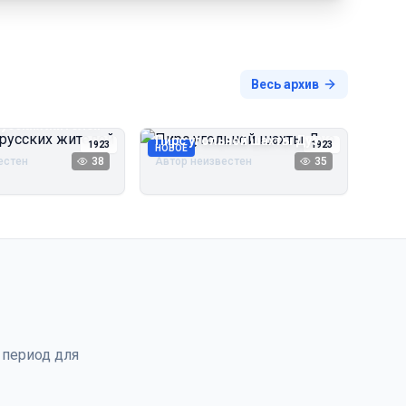
Весь архив
русских жителей
Пирс угольной шахты Дуэ
1923
1923
НОВОЕ
естен
38
Автор неизвестен
35
 период для