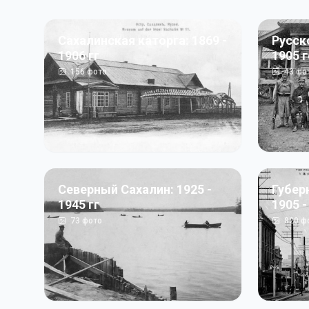
Сахалинская каторга: 1869 -
Русск
1906 гг
1905 
156
фото
43
фо
Северный Сахалин: 1925 -
Губер
1945 гг
1905 -
73
фото
820
ф