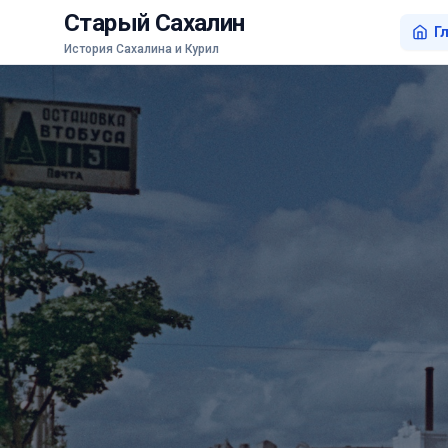
Старый Сахалин
Г
История Сахалина и Курил