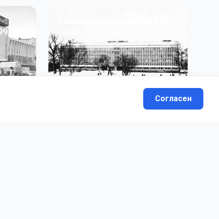
Сахалинская область: 1991
991 гг
- н.в.
13
фото
Согласен
вателей.