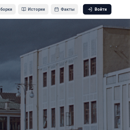
борки
Истории
Факты
Войти