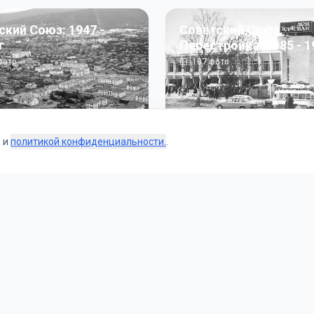
ский Союз: 1947 -
Советский Союз.
г
Перестройка: 1985 - 1
ото
187
фото
s и
политикой конфиденциальности.
.
Коллекции
 и тематические подборки от наших редакторов и пользо