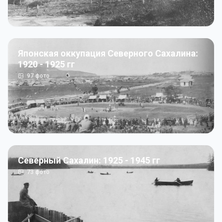
Японская оккупация Северного Сахалина:
1920 - 1925 гг
97
фото
Северный Сахалин: 1925 - 1945 гг
73
фото