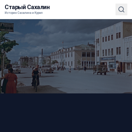
Старый Сахалин
История Сахалина и Курил