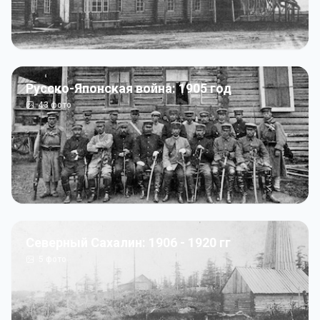
Русско-Японская война: 1905 год
43
фото
Северный Сахалин: 1906 - 1920 гг
5
фото