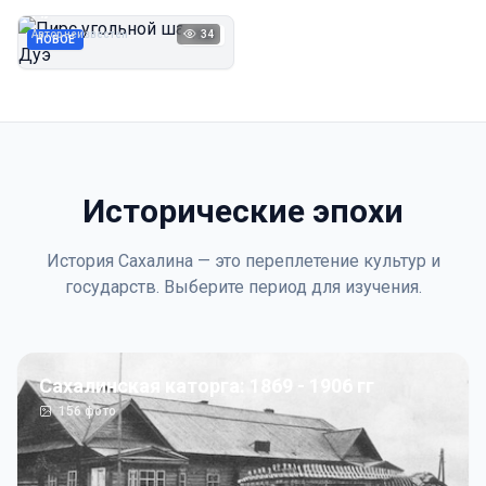
Дуэ
Автор неизвестен
34
1923
НОВОЕ
Исторические эпохи
История Сахалина — это переплетение культур и
государств. Выберите период для изучения.
Сахалинская каторга: 1869 - 1906 гг
156
фото