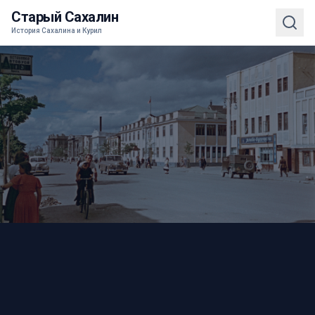
Старый Сахалин
История Сахалина и Курил