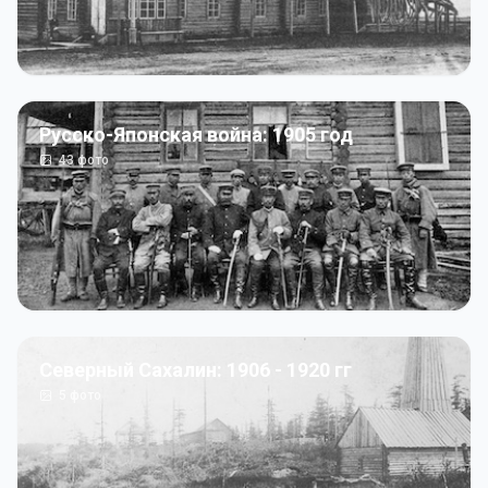
Русско-Японская война: 1905 год
43
фото
Северный Сахалин: 1906 - 1920 гг
5
фото