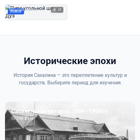
Дуэ
Автор неизвестен
35
1923
НОВОЕ
Исторические эпохи
История Сахалина — это переплетение культур и
государств. Выберите период для изучения.
Сахалинская каторга: 1869 - 1906 гг
156
фото