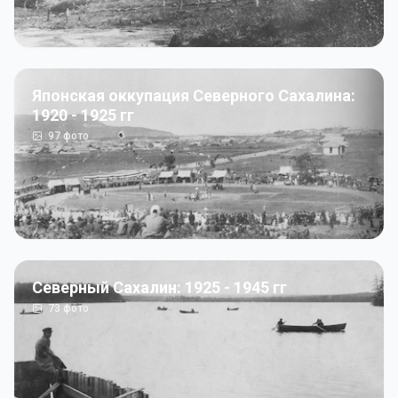
Японская оккупация Северного Сахалина:
1920 - 1925 гг
97
фото
Северный Сахалин: 1925 - 1945 гг
73
фото