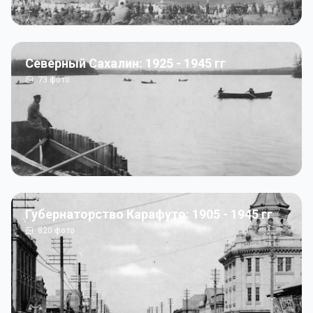
Северный Сахалин: 1925 - 1945 гг
73
фото
Губернаторство Карафуто: 1905 - 1945 гг
820
фото