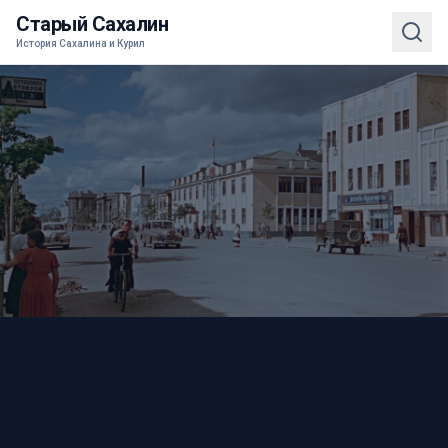
Старый Сахалин
История Сахалина и Курил