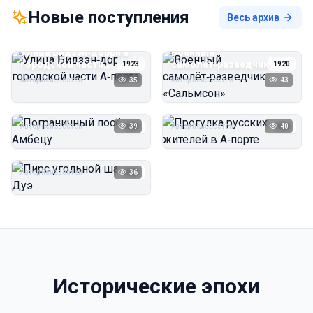
Новые поступления
Весь архив
Улица Бидзэн‑дорри в
Военный
городской части
самолёт‑разведчик
1923
1920
А‑порта
«Сальмсон»
Автор неизвестен
35
Автор неизвестен
43
Пограничный посёлок
Прогулка русских
Амбецу
жителей в А‑порте
Автор неизвестен
39
Автор неизвестен
40
1923
1923
Пирс угольной шахты
Дуэ
Автор неизвестен
36
1923
Исторические эпохи