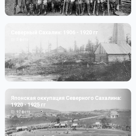
Северный Сахалин: 1906 - 1920 гг
5
фото
Японская оккупация Северного Сахалина:
1920 - 1925 гг
97
фото