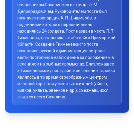
начальником Сахалинского отряда Ф. М.
Депрерадовичем. Руководителем поста был
назначен прапорщик А. П. Шишмарёв, в
подчинении которого первоначально
находились 24 солдата. Пост назван в честь П. Т.
Тихменева, начальника штаба войск Приморской
области. Создание Тихменевского поста
позволило русской администрации острова
вести постоянное наблюдение за положением в
селениях и на рыбных промыслах. Близлежащее
к Тихменевскому посту айнское селение Тарайка
являлось в то время своеобразным центром
меновой торговли у местных жителей (айнов,
нивхов, уйльта, эвенков и др.), съезжавшихся
сюда со всего Сахалина.