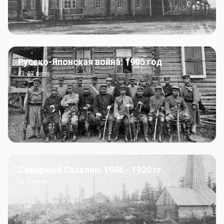
Русско-Японская война: 1905 год
43
фото
Северный Сахалин: 1906 - 1920 гг
5
фото