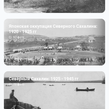
Японская оккупация Северного Сахалина:
1920 - 1925 гг
97
фото
Северный Сахалин: 1925 - 1945 гг
73
фото