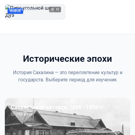
Дуэ
Автор неизвестен
35
1923
НОВОЕ
Исторические эпохи
История Сахалина — это переплетение культур и
государств. Выберите период для изучения.
Сахалинская каторга: 1869 - 1906 гг
156
фото