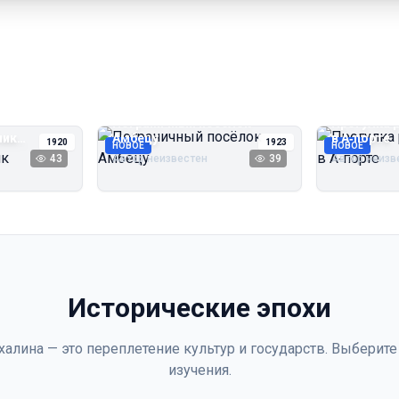
Пограничный посёлок
Прогулка 
чик
Амбецу
в А‑порте
1920
1923
НОВОЕ
НОВОЕ
43
Автор неизвестен
39
Автор неизв
Исторические эпохи
халина — это переплетение культур и государств. Выберите
изучения.