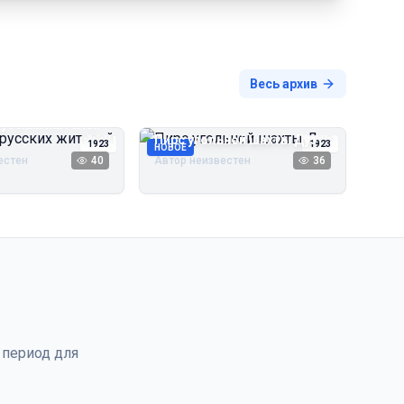
Весь архив
русских жителей
Пирс угольной шахты Дуэ
1923
1923
НОВОЕ
естен
40
Автор неизвестен
36
 период для