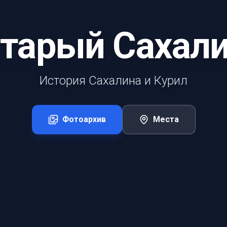
тарый Сахал
История Сахалина и Курил
Фотоархив
Места