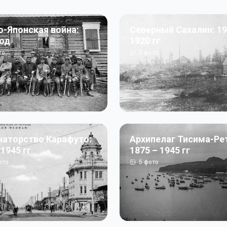
о-Японская война:
Северный Сахалин: 19
год
1920 гг
то
5
фото
наторство Карафуто:
Архипелаг Тисима-Ре
 1945 гг
1875 – 1945 гг
ото
5
фото