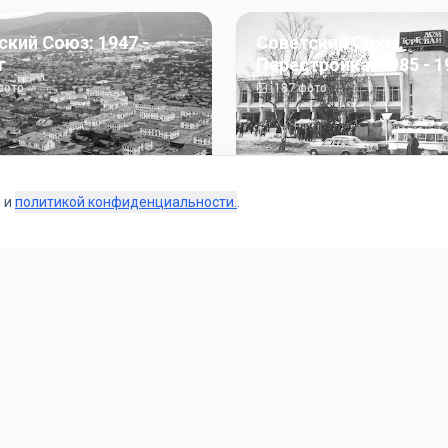
ский Союз: 1947 -
Советский Союз.
г
Перестройка: 1985 - 1
ото
187
фото
s и
политикой конфиденциальности.
.
Коллекции
 и тематические подборки от наших редакторов и пользо