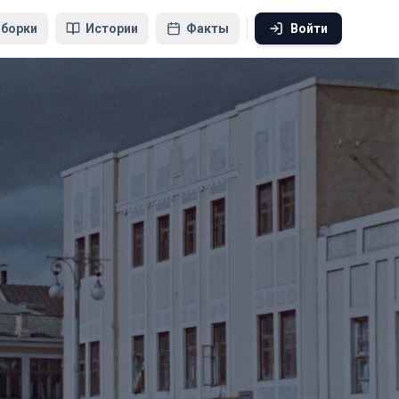
борки
Истории
Факты
Войти