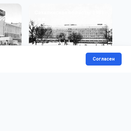
Сахалинская область: 1991
991 гг
- н.в.
13
фото
Согласен
вателей.