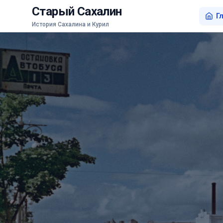
Старый Сахалин
Г
История Сахалина и Курил