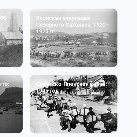
06 -
Японская оккупация
Северного Сахалина: 1920 -
1925 гг
97
фото
тто:
Советско-Японская война:
1945 год
50
фото