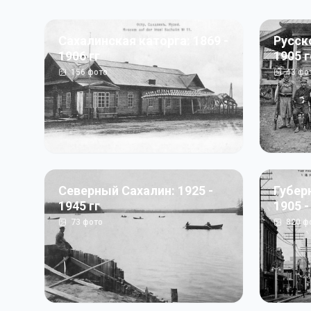
Сахалинская каторга: 1869 -
Русск
1906 гг
1905 
156
фото
43
фо
Северный Сахалин: 1925 -
Губер
1945 гг
1905 -
73
фото
820
ф