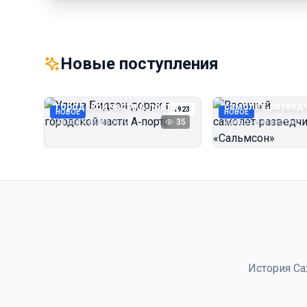
Новые поступления
Улица Бидзэн‑дорри в
Военный
городской части А‑порта
самолёт‑развед
1923
НОВОЕ
НОВОЕ
«Сальмсон»
Автор неизвестен
35
Автор неизвестен
История Са