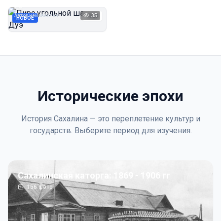
Дуэ
Автор неизвестен
35
1923
НОВОЕ
Исторические эпохи
История Сахалина — это переплетение культур и
государств. Выберите период для изучения.
Сахалинская каторга: 1869 - 1906 гг
156
фото