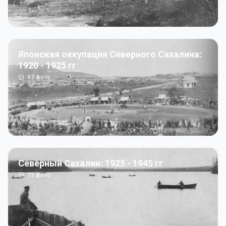
Японская оккупация Северного Сахалина:
1920 - 1925 гг
97
фото
Северный Сахалин: 1925 - 1945 гг
73
фото