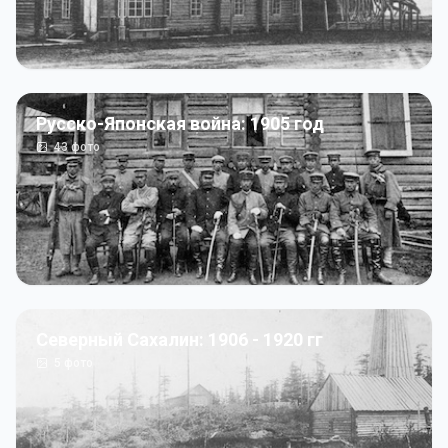
Русско-Японская война: 1905 год
43
фото
Северный Сахалин: 1906 - 1920 гг
5
фото