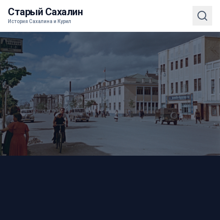
Старый Сахалин
История Сахалина и Курил