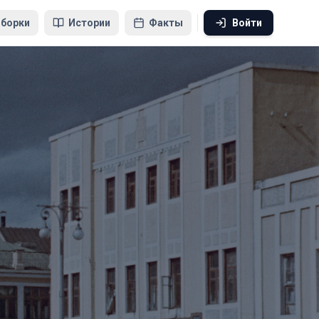
борки
Истории
Факты
Войти