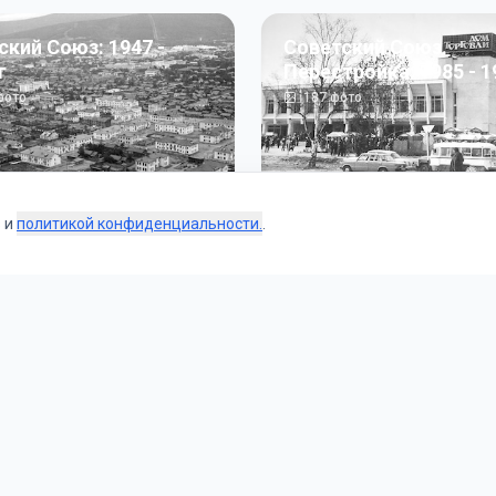
ский Союз: 1947 -
Советский Союз.
г
Перестройка: 1985 - 1
ото
187
фото
s и
политикой конфиденциальности.
.
Коллекции
 и тематические подборки от наших редакторов и пользо