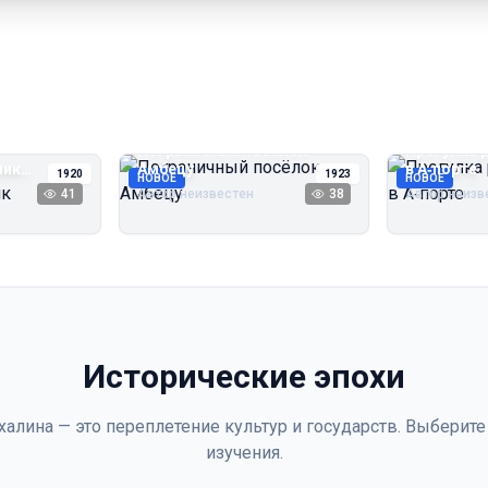
Пограничный посёлок
Прогулка 
чик
Амбецу
в А‑порте
1920
1923
НОВОЕ
НОВОЕ
41
Автор неизвестен
38
Автор неизв
Исторические эпохи
халина — это переплетение культур и государств. Выберите
изучения.