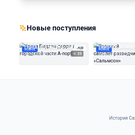
Новые поступления
Улица Бидзэн‑дорри в
Военный
городской части А‑порта
самолёт‑развед
1923
НОВОЕ
НОВОЕ
«Сальмсон»
Автор неизвестен
33
Автор неизвестен
История Са