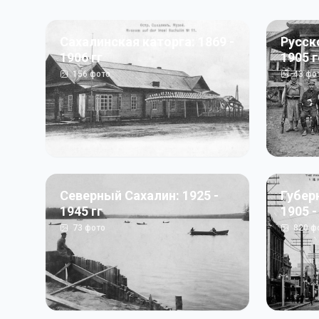
Сахалинская каторга: 1869 -
Русск
1906 гг
1905 
156
фото
43
фо
Северный Сахалин: 1925 -
Губер
1945 гг
1905 -
73
фото
820
ф