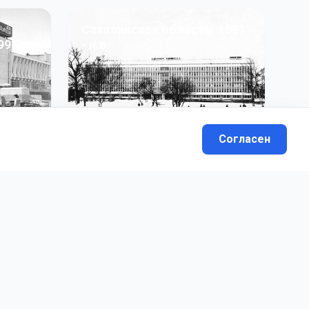
Сахалинская область: 1991
991 гг
- н.в.
13
фото
Согласен
вателей.