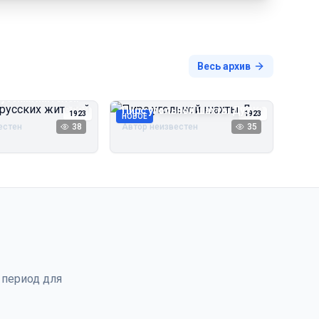
Весь архив
русских жителей
Пирс угольной шахты Дуэ
1923
1923
НОВОЕ
естен
38
Автор неизвестен
35
 период для