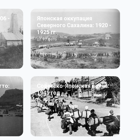
06 -
Японская оккупация
Северного Сахалина: 1920 -
1925 гг
97
фото
тто:
Советско-Японская война:
1945 год
50
фото