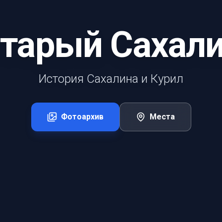
тарый Сахал
История Сахалина и Курил
Фотоархив
Места