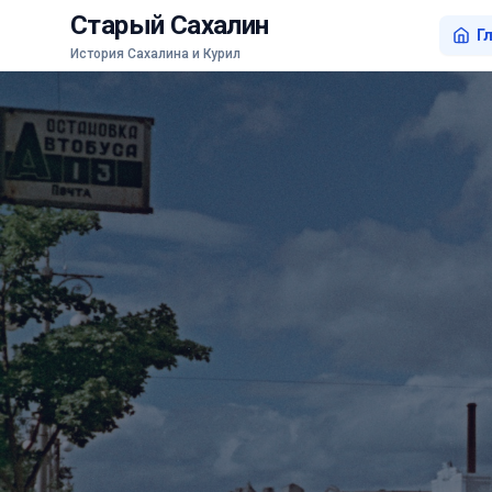
Старый Сахалин
Г
История Сахалина и Курил