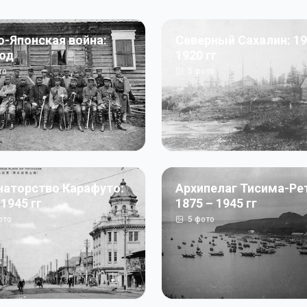
о-Японская война:
Северный Сахалин: 19
год
1920 гг
то
5
фото
наторство Карафуто:
Архипелаг Тисима-Ре
 1945 гг
1875 – 1945 гг
ото
5
фото