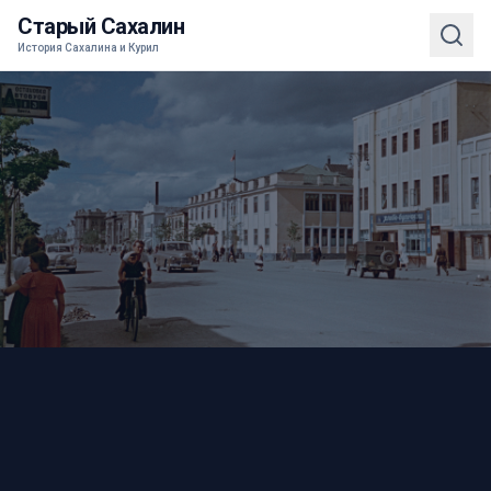
Старый Сахалин
История Сахалина и Курил