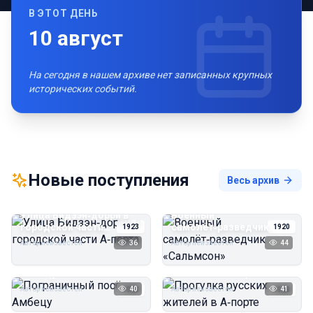
В ЭТОТ ДЕНЬ
10
август
На сегодня в нашем архиве нет записанных крупных
исторических событий.
Новые поступления
Весь архив
Улица Бидзэн‑дорри в
Военный
городской части
самолёт‑разведчик
1923
1920
А‑порта
«Сальмсон»
Автор неизвестен
36
Автор неизвестен
44
Пограничный посёлок
Прогулка русских
Амбецу
жителей в А‑порте
Автор неизвестен
40
Автор неизвестен
41
1923
1923
Пирс угольной шахты