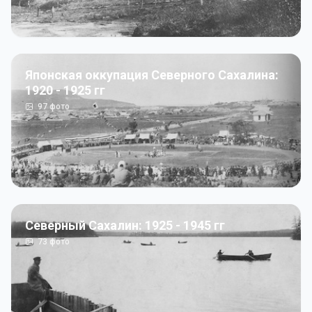
Японская оккупация Северного Сахалина:
1920 - 1925 гг
97
фото
Северный Сахалин: 1925 - 1945 гг
73
фото