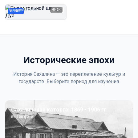
Дуэ
Автор неизвестен
34
1923
НОВОЕ
Исторические эпохи
История Сахалина — это переплетение культур и
государств. Выберите период для изучения.
Сахалинская каторга: 1869 - 1906 гг
156
фото