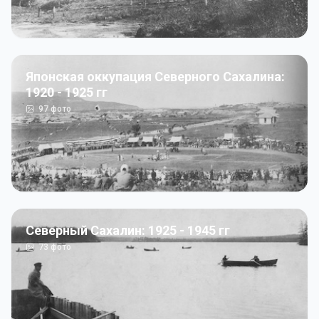
Японская оккупация Северного Сахалина:
1920 - 1925 гг
97
фото
Северный Сахалин: 1925 - 1945 гг
73
фото