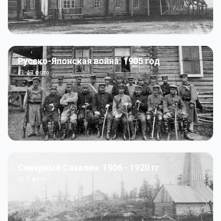
Русско-Японская война: 1905 год
43
фото
Северный Сахалин: 1906 - 1920 гг
5
фото