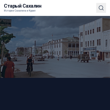
Старый Сахалин
История Сахалина и Курил