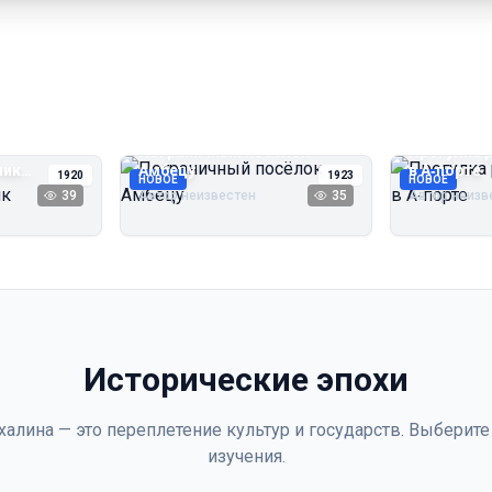
Пограничный посёлок
Прогулка 
чик
Амбецу
в А‑порте
1920
1923
НОВОЕ
НОВОЕ
39
Автор неизвестен
35
Автор неизв
Исторические эпохи
халина — это переплетение культур и государств. Выберите
изучения.