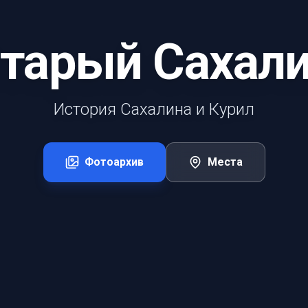
тарый Сахал
История Сахалина и Курил
Фотоархив
Места