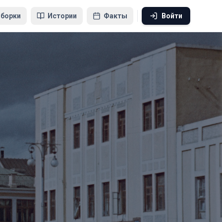
борки
Истории
Факты
Войти