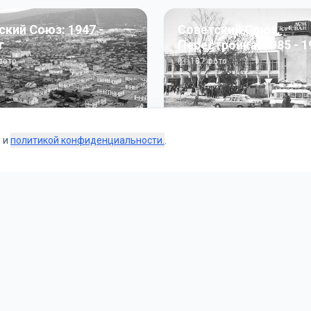
ский Союз: 1947 -
Советский Союз.
г
Перестройка: 1985 - 1
ото
187
фото
s и
политикой конфиденциальности.
.
Коллекции
 и тематические подборки от наших редакторов и пользо