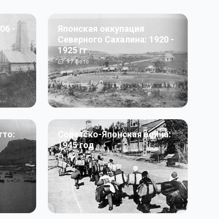
06 -
Японская оккупация
Северного Сахалина: 1920 -
1925 гг
97
фото
тто:
Советско-Японская война:
1945 год
50
фото