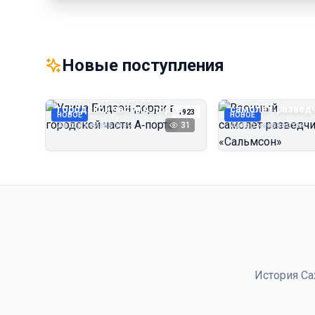
Новые поступления
Улица Бидзэн‑дорри в
Военный
городской части А‑порта
самолёт‑развед
1923
НОВОЕ
НОВОЕ
«Сальмсон»
Автор неизвестен
31
Автор неизвестен
История Са