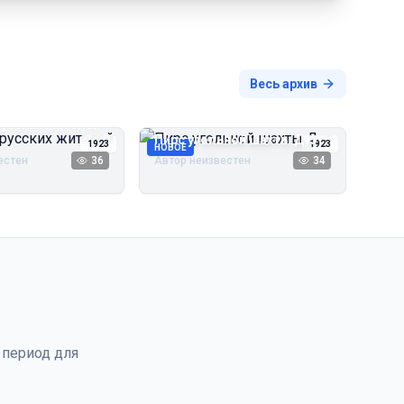
Весь архив
русских жителей
Пирс угольной шахты Дуэ
1923
1923
НОВОЕ
естен
36
Автор неизвестен
34
 период для