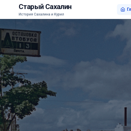
Старый Сахалин
Г
История Сахалина и Курил