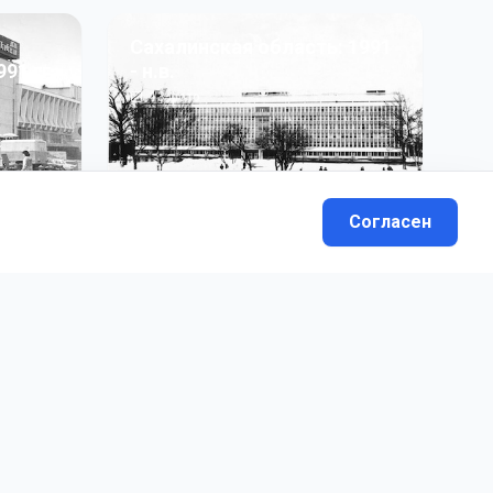
Сахалинская область: 1991
991 гг
- н.в.
13
фото
Согласен
вателей.