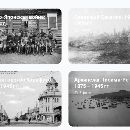
о-Японская война:
Северный Сахалин: 19
год
1920 гг
то
5
фото
наторство Карафуто:
Архипелаг Тисима-Ре
 1945 гг
1875 – 1945 гг
ото
5
фото