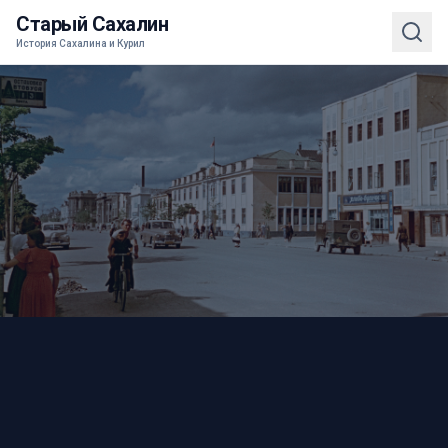
Старый Сахалин
История Сахалина и Курил