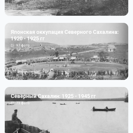
Японская оккупация Северного Сахалина:
1920 - 1925 гг
97
фото
Северный Сахалин: 1925 - 1945 гг
73
фото