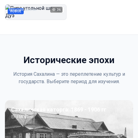
Дуэ
Автор неизвестен
36
1923
НОВОЕ
Исторические эпохи
История Сахалина — это переплетение культур и
государств. Выберите период для изучения.
Сахалинская каторга: 1869 - 1906 гг
156
фото