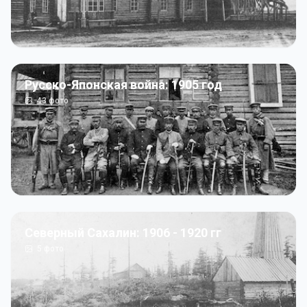
Русско-Японская война: 1905 год
43
фото
Северный Сахалин: 1906 - 1920 гг
5
фото