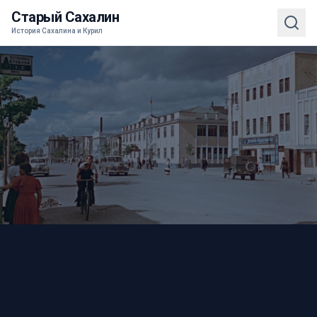
Старый Сахалин
История Сахалина и Курил