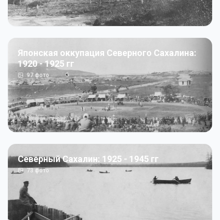
Японская оккупация Северного Сахалина:
1920 - 1925 гг
97
фото
Северный Сахалин: 1925 - 1945 гг
73
фото