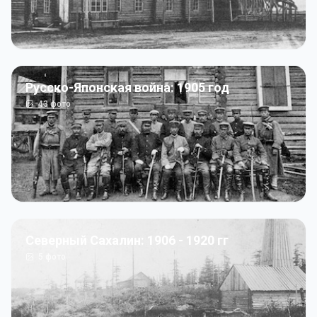
Русско-Японская война: 1905 год
43
фото
Северный Сахалин: 1906 - 1920 гг
5
фото