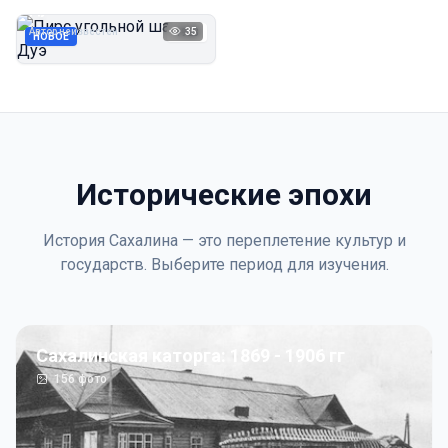
Дуэ
Автор неизвестен
35
1923
НОВОЕ
Исторические эпохи
История Сахалина — это переплетение культур и
государств. Выберите период для изучения.
Сахалинская каторга: 1869 - 1906 гг
156
фото