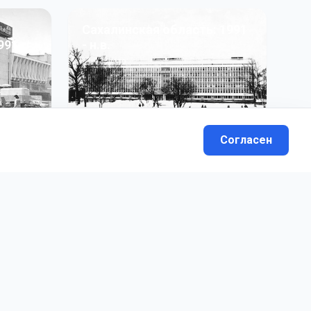
Сахалинская область: 1991
991 гг
- н.в.
13
фото
Согласен
вателей.