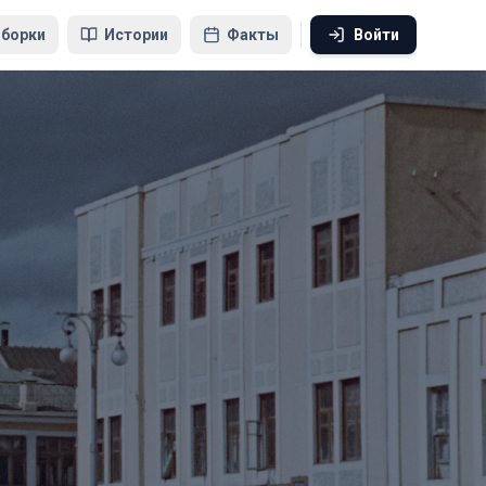
борки
Истории
Факты
Войти