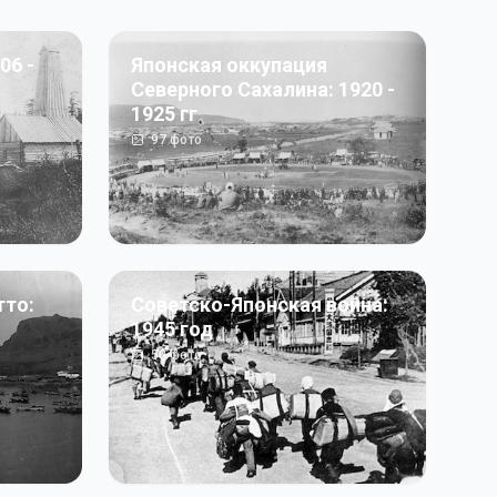
06 -
Японская оккупация
Северного Сахалина: 1920 -
1925 гг
97
фото
тто:
Советско-Японская война:
1945 год
50
фото