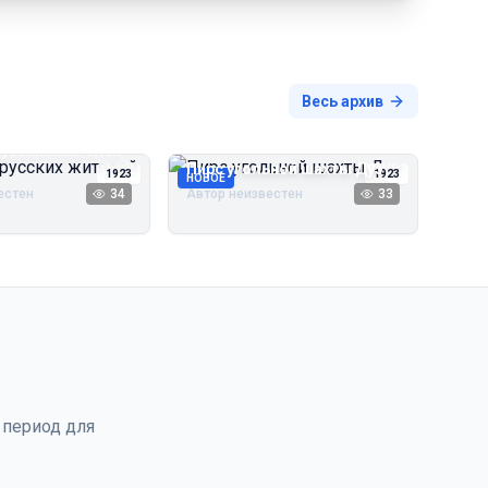
Весь архив
русских жителей
Пирс угольной шахты Дуэ
1923
1923
НОВОЕ
естен
34
Автор неизвестен
33
 период для