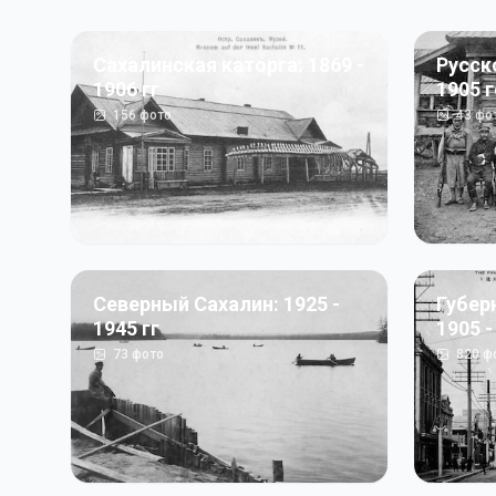
Сахалинская каторга: 1869 -
Русск
1906 гг
1905 
156
фото
43
фо
Северный Сахалин: 1925 -
Губер
1945 гг
1905 -
73
фото
820
ф