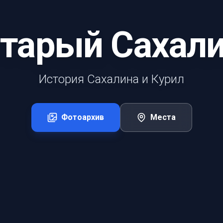
тарый Сахал
История Сахалина и Курил
Фотоархив
Места