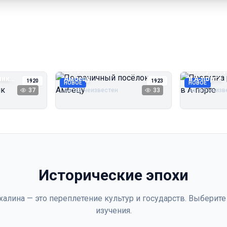
Пограничный посёлок
Прогулка 
чик
Амбецу
в А‑порте
1920
1923
НОВОЕ
НОВОЕ
37
Автор неизвестен
33
Автор неизв
Исторические эпохи
халина — это переплетение культур и государств. Выберите
изучения.