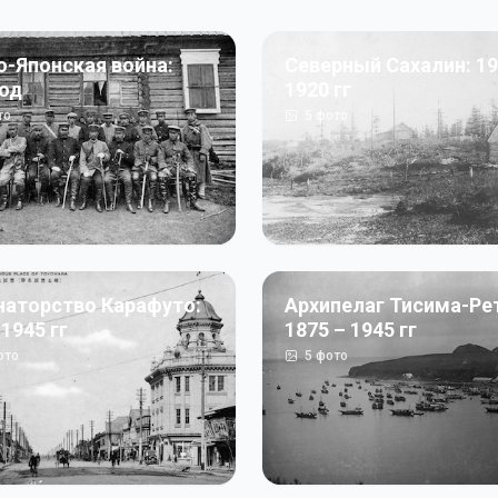
о-Японская война:
Северный Сахалин: 19
год
1920 гг
то
5
фото
наторство Карафуто:
Архипелаг Тисима-Ре
 1945 гг
1875 – 1945 гг
ото
5
фото