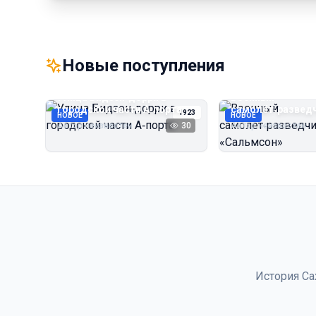
Новые поступления
Улица Бидзэн‑дорри в
Военный
городской части А‑порта
самолёт‑развед
1923
НОВОЕ
НОВОЕ
«Сальмсон»
Автор неизвестен
30
Автор неизвестен
История Са