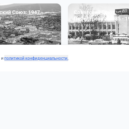
ский Союз: 1947 -
Советский Союз.
г
Перестройка: 1985 - 1
ото
187
фото
s и
политикой конфиденциальности.
.
Коллекции
 и тематические подборки от наших редакторов и пользо