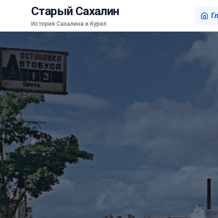
Старый Сахалин
Г
История Сахалина и Курил