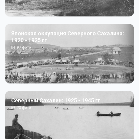
Японская оккупация Северного Сахалина:
1920 - 1925 гг
97
фото
Северный Сахалин: 1925 - 1945 гг
73
фото