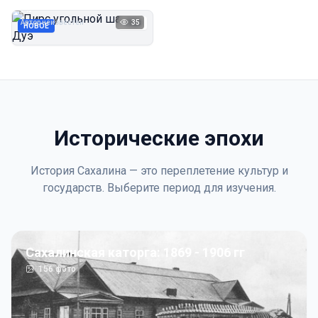
Дуэ
Автор неизвестен
35
1923
НОВОЕ
Исторические эпохи
История Сахалина — это переплетение культур и
государств. Выберите период для изучения.
Сахалинская каторга: 1869 - 1906 гг
156
фото