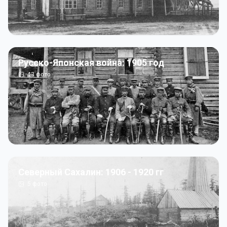
Русско-Японская война: 1905 год
43
фото
Северный Сахалин: 1906 - 1920 гг
5
фото