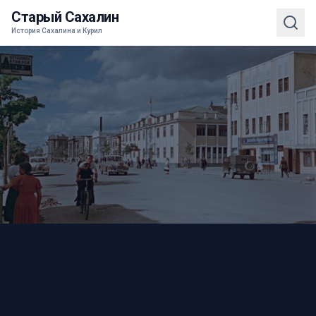
Старый Сахалин
История Сахалина и Курил